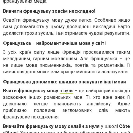
французьких медіа.
Вивчати французьку зовсім нескладно!
Освоїти французьку мову дуже легко. Особливо якщо
вам допомагають у цьому досвідчені викладачі. Варто
докласти трохи зусиль, і ви отримаєте чудові результати.
Французька – найромантичніша мова у світі
З усіх країн світу лише Франція прославилася таким
мелодійним, гарним мовленням. Але французька – це
не лише мова письменників, поетів та романтиків. Її
вивчення допоможе вам краще мислити та аналізувати.
Французька допоможе швидко опанувати інші мови
Вчити
французьку мову
з нуля
– це найкращий шлях до
засвоєння інших романських мов. Ті, хто вже знає її
досконало, легше опановують англійську. Адже
приблизно половина англомовних слів мають
французьке походження.
Вивчайте французьку мову онлайн з нуля
у школі
Côte
d’Azur
! Завдяки цьому ви будете обізнаним у будь-якій