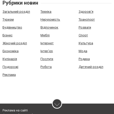
Рубрики новин
Загальний розділ
Техніка
Здоров'я
Туризм
Нерухомість
Транспорт
Будівництво
Відпочинок
Розваги
Бізнес
Меблі
Спорт
Жіночий розділ
Інтернет
Культура
Економіка
Інтер'єр
Мода
Кулінарія
Послуги
Родина
Подорожі
Робота
Дитячий розділ
Реклама
Реклама на сайті