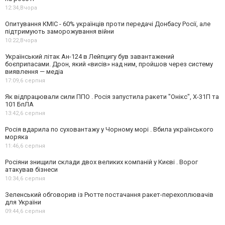
12:34,
Вчора
Опитування КМІС - 60% українців проти передачі Донбасу Росії, але
підтримують заморожування війни
10:22,
Вчора
Український літак Ан-124 в Лейпцигу був завантажений
боєприпасами. Дрон, який «висів» над ним, пройшов через систему
виявлення — медіа
17:09,
6 серпня
Як відпрацювали сили ППО . Росія запустила ракети "Онікс", Х-31П та
101 БпЛА
13:42,
6 серпня
Росія вдарила по суховантажу у Чорному морі . Вбила українського
моряка
11:46,
6 серпня
Росіяни знищили склади двох великих компаній у Києві . Ворог
атакував бізнеси
10:34,
6 серпня
Зеленський обговорив із Рютте постачання ракет-перехоплювачів
для України
09:44,
6 серпня