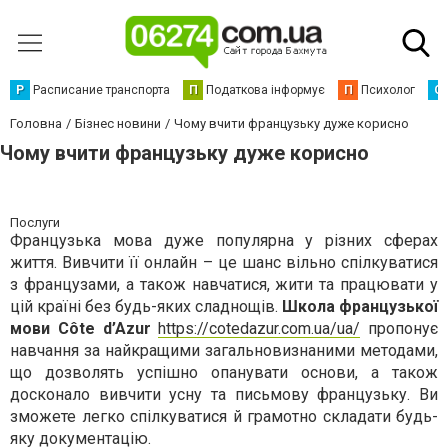
Р
Расписание транспорта
П
Податкова інформує
П
Психолог
С
Головна
Бізнес новини
Чому вчити французьку дуже корисно
Чому вчити французьку дуже корисно
Послуги
Французька мова дуже популярна у різних сферах
життя. Вивчити її онлайн – це шанс вільно спілкуватися
з французами, а також навчатися, жити та працювати у
цій країні без будь-яких сладнощів.
Школа французької
мови Côte d’Azur
https://cotedazur.com.ua/ua/
пропонує
навчання за найкращими загальновизнаними методами,
що дозволять успішно опанувати основи, а також
досконало вивчити усну та письмову французьку. Ви
зможете легко спілкуватися й грамотно складати будь-
яку документацію.