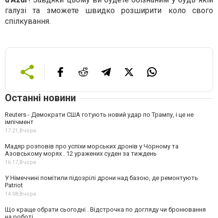
галузі та зможете швидко розширити коло свого
спілкування.
Останні новини
Reuters - Демократи США готують новий удар по Трампу, і це не
імпічмент
17:21,
Вчора
Мадяр розповів про успіхи морських дронів у Чорному та
Азовському морях . 12 уражених суден за тиждень
16:17,
Вчора
У Німеччині помітили підозрілі дрони над базою, де ремонтують
Patriot
14:08,
Вчора
Що краще обрати сьогодні . Відстрочка по догляду чи бронювання
на роботі