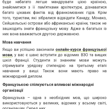
буде набагато легше мандрувати цією країною,
знайомитися з її пам'ятками архітектури, дізнаватися
багато цікавих фактів від франкомовних гідів. Крім
того, туристам, які зібралися відвідати Канаду, Монако,
Сейшельські острови або африканські країни, також не
зашкодить знати французьку мову. Адже в багатьох із
них вона вважається другою державною.
Мова навчання
Якщо ви успішно закінчили
онлайн-курси французької
мови
, у вас є шанс вступити до відомих ВЗО та вищих
шкіл Франції. Студенти зі знанням мови можуть
отримувати урядову стипендію на третьому етапі
навчання у виші. Також вони мають право на
міжнародний диплом.
Французькою спілкуються впливові міжнародні
організації
Французька – одна з необхідних мов, що широко
використовуються у великих, відомих у всьому світі,
організаціях. Серед них: