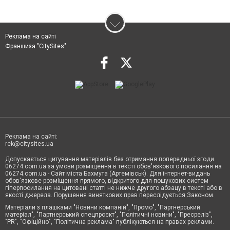
Реклама на сайті
Франшиза "CitySites"
Реклама на сайті:
rek@citysites.ua
Допускається цитування матеріалів без отримання попередньої згоди
06274.com.ua за умови розміщення в тексті обов'язкового посилання на
06274.com.ua - Сайт міста Бахмута (Артемівськ). Для інтернет-видань
обов'язкове розміщення прямого, відкритого для пошукових систем
гіперпосилання на цитовані статті не нижче другого абзацу в тексті або в
якості джерела. Порушення виняткових прав переслідується Законом.
Матеріали з плашками "Новини компаній", "Промо", "Партнерський
матеріал", "Партнерський спецпроєкт", "Політичні новини", "Пресреліз",
"PR", "Офіційно", "Політична реклама" публікуються на правах реклами.