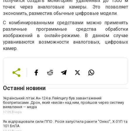
получится создать мониторинг удаленных до 1500 м
точек через аналоговые камеры. Это позволяет
экономить, разместив обычные цифровые модели.
С комбинированными средствами можно применять
различные программные средства обработки
изображений в онлайн-режиме. В данном случае
уравниваются возможности аналоговых, цифровых
камер.
Останні новини
Український літак Ан-124 в Лейпцигу був завантажений
боєприпасами. Дрон, який «висів» над ним, пройшов через систему
виявлення — медіа
17:09,
Вчора
Як відпрацювали сили ППО . Росія запустила ракети "Онікс", Х-31П та
101 БпЛА