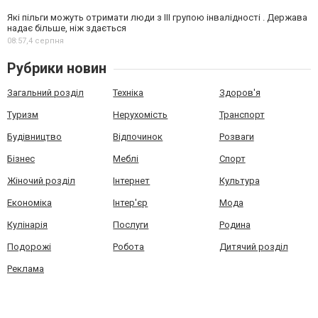
Які пільги можуть отримати люди з III групою інвалідності . Держава
надає більше, ніж здається
08:57,
4 серпня
Рубрики новин
Загальний розділ
Техніка
Здоров'я
Туризм
Нерухомість
Транспорт
Будівництво
Відпочинок
Розваги
Бізнес
Меблі
Спорт
Жіночий розділ
Інтернет
Культура
Економіка
Інтер'єр
Мода
Кулінарія
Послуги
Родина
Подорожі
Робота
Дитячий розділ
Реклама