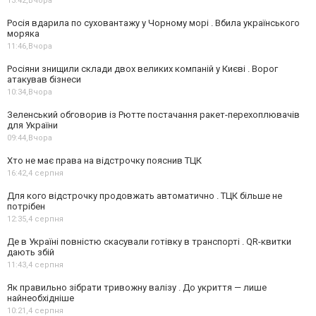
13:42,
Вчора
Росія вдарила по суховантажу у Чорному морі . Вбила українського
моряка
11:46,
Вчора
Росіяни знищили склади двох великих компаній у Києві . Ворог
атакував бізнеси
10:34,
Вчора
Зеленський обговорив із Рютте постачання ракет-перехоплювачів
для України
09:44,
Вчора
Хто не має права на відстрочку пояснив ТЦК
16:42,
4 серпня
Для кого відстрочку продовжать автоматично . ТЦК більше не
потрібен
12:35,
4 серпня
Де в Україні повністю скасували готівку в транспорті . QR-квитки
дають збій
11:43,
4 серпня
Як правильно зібрати тривожну валізу . До укриття — лише
найнеобхідніше
10:21,
4 серпня