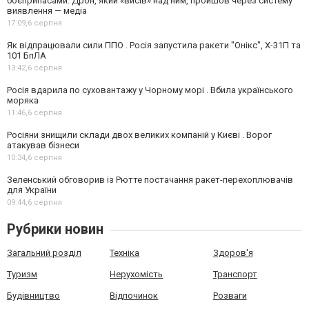
боєприпасами. Дрон, який «висів» над ним, пройшов через систему
виявлення — медіа
17:09,
6 серпня
Як відпрацювали сили ППО . Росія запустила ракети "Онікс", Х-31П та
101 БпЛА
13:42,
6 серпня
Росія вдарила по суховантажу у Чорному морі . Вбила українського
моряка
11:46,
6 серпня
Росіяни знищили склади двох великих компаній у Києві . Ворог
атакував бізнеси
10:34,
6 серпня
Зеленський обговорив із Рютте постачання ракет-перехоплювачів
для України
09:44,
6 серпня
Рубрики новин
Загальний розділ
Техніка
Здоров'я
Туризм
Нерухомість
Транспорт
Будівництво
Відпочинок
Розваги