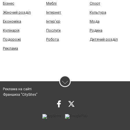
Бізнес
Меблі
Спорт
Жіночий розділ
Інтернет
Культура
Економіка
Інтер'єр
Мода
Кулінарія
Послуги
Родина
Подорожі
Робота
Дитячий розділ
Реклама
Реклама на сайті
Франшиза "CitySites"