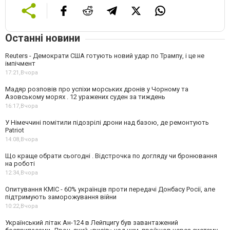
Останні новини
Reuters - Демократи США готують новий удар по Трампу, і це не
імпічмент
17:21,
Вчора
Мадяр розповів про успіхи морських дронів у Чорному та
Азовському морях . 12 уражених суден за тиждень
16:17,
Вчора
У Німеччині помітили підозрілі дрони над базою, де ремонтують
Patriot
14:08,
Вчора
Що краще обрати сьогодні . Відстрочка по догляду чи бронювання
на роботі
12:34,
Вчора
Опитування КМІС - 60% українців проти передачі Донбасу Росії, але
підтримують заморожування війни
10:22,
Вчора
Український літак Ан-124 в Лейпцигу був завантажений