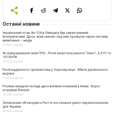
Останні новини
Український літак Ан-124 в Лейпцигу був завантажений
боєприпасами. Дрон, який «висів» над ним, пройшов через систему
виявлення — медіа
17:09,
6 серпня
Як відпрацювали сили ППО . Росія запустила ракети "Онікс", Х-31П та
101 БпЛА
13:42,
6 серпня
Росія вдарила по суховантажу у Чорному морі . Вбила українського
моряка
11:46,
6 серпня
Росіяни знищили склади двох великих компаній у Києві . Ворог
атакував бізнеси
10:34,
6 серпня
Зеленський обговорив із Рютте постачання ракет-перехоплювачів
для України
09:44,
6 серпня