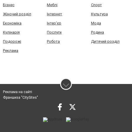
Бізнес
Меблі
Спорт
Жіночий розділ
Інтернет
Культура
Економіка
Інтер'єр
Мода
Кулінарія
Послуги
Родина
Подорожі
Робота
Дитячий розділ
Реклама
Реклама на сайті
Франшиза "CitySites"