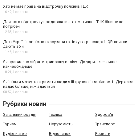
Хто не має права на відстрочку пояснив ТЦК
16:42,
4 серпня
Для кого відстрочку продовжать автоматично . ТЦК більше не
потрібен
12:35,
4 серпня
Де в Україні повністю скасували готівку в транспорті . QR-квитки
дають збій
11:43,
4 серпня
Як правильно зібрати тривожну валізу . До укриття — лише
найнеобхідніше
10:21,
4 серпня
Які пільги можуть отримати люди з III групою інвалідності . Держава
надає більше, ніж здається
08:57,
4 серпня
Рубрики новин
Загальний розділ
Техніка
Здоров'я
Туризм
Нерухомість
Транспорт
Будівництво
Відпочинок
Розваги