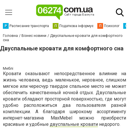
Р
Расписание транспорта
П
Податкова інформує
П
Психолог
С
Головна
Бізнес новини
Двуспальные кровати для комфортного
сна
Двуспальные кровати для комфортного сна
Меблі
Кровати оказывают непосредственное влияние на
жизнь человека, ведь маленькое, неровное, слишком
мягкое или чересчур твердое спальное место не может
обеспечить качественный ночной отдых. Двуспальные
кровати обладают просторной поверхностью, где могут
удобно расположиться два пользователя разной
комплекции. А благодаря широкому ассортименту
интернет-магазина MaxMebel можно приобрести
красивые и удобные
двуспальные кровати
недорого.