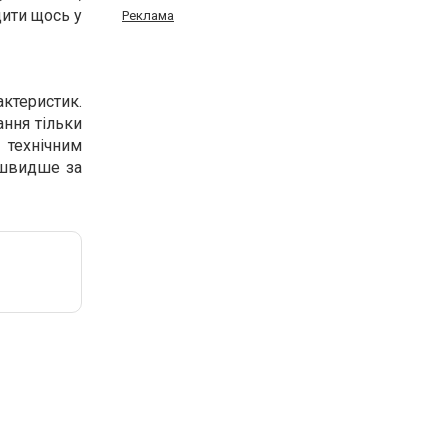
дити щось у
Реклама
актеристик.
ння тільки
 технічним
, швидше за