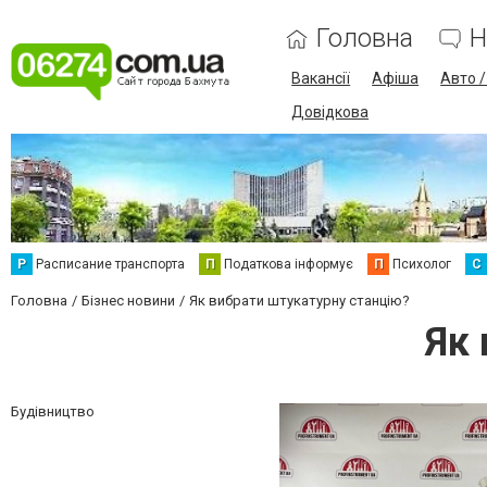
Головна
Н
Вакансії
Афіша
Авто 
Довідкова
Р
Расписание транспорта
П
Податкова інформує
П
Психолог
С
Головна
Бізнес новини
Як вибрати штукатурну станцію?
Як 
Будівництво