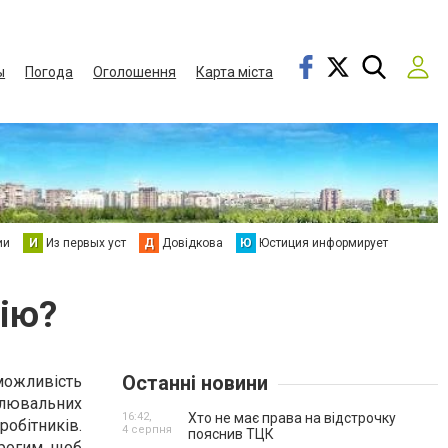
ы
Погода
Оголошення
Карта міста
ии
И
Из первых уст
Д
Довідкова
Ю
Юстиция информирует
цію?
Останні новини
 можливість
блювальних
16:42,
Хто не має права на відстрочку
робітників.
4 серпня
пояснив ТЦК
рогим, щоб