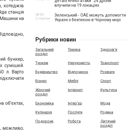
деталі нічної атаки . 24 дрони
, котеджів
влучили на 19 локаціях
йде станція
08:39,
Зеленський - ОАЕ можуть допомогти
. Машини на
2 серпня
Україні з безпекою в Чорному морі
Відповідно,
Рубрики новин
Загальний
Техніка
Здоров'я
розділ
ий бункер,
Туризм
Нерухомість
Транспорт
х сумішей.
0 л. Варто
Будівництво
Відпочинок
Розваги
підключати
Бізнес
Меблі
Спорт
Жіночий
Інтернет
Культура
розділ
а об'єктах,
Економіка
Інтер'єр
Мода
Кулінарія
Послуги
Родина
Подорожі
Робота
Дитячий
розділ
, можливо,