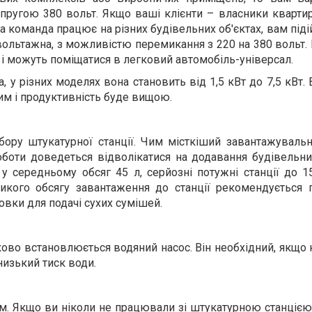
пругою 380 вольт. Якщо ваші клієнти – власники квартир
а команда працює на різних будівельних об'єктах, вам піді
вольтажна, з можливістю перемикання з 220 на 380 вольт
 і можуть поміщатися в легковий автомобіль-універсал.
 у різних моделях вона становить від 1,5 кВт до 7,5 кВт. 
тим і продуктивність буде вищою.
ору штукатурної станції. Чим місткіший завантажувальн
боти доведеться відволікатися на додавання будівельни
 середньому обсяг 45 л, серйозні потужні станції до 15
икого обсягу завантаження до станції рекомендується 
овки для подачі сухих сумішей.
ово встановлюється водяний насос. Він необхідний, якщо н
низький тиск води.
м. Якщо ви ніколи не працювали зі штукатурною станцією