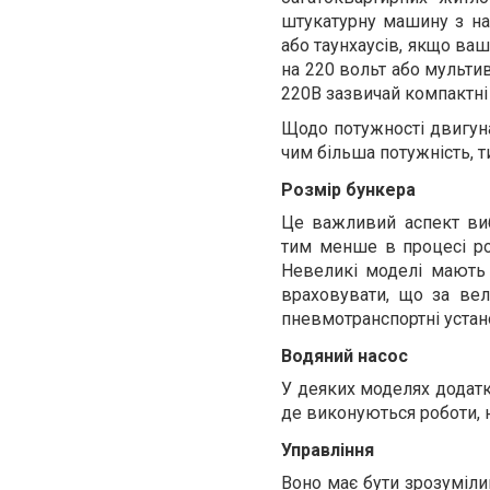
штукатурну машину з на
або таунхаусів, якщо ваш
на 220 вольт або мульти
220В зазвичай компактні
Щодо потужності двигуна,
чим більша потужність, 
Розмір бункера
Це важливий аспект виб
тим менше в процесі ро
Невеликі моделі мають у
враховувати, що за вел
пневмотранспортні устан
Водяний насос
У деяких моделях додатк
де виконуються роботи, 
Управління
Воно має бути зрозуміли