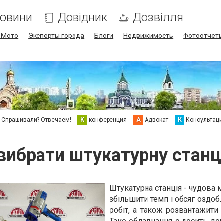
овини
Довідник
Дозвілля
/ Мото
Эксперты города
Блоги
Недвижимость
Фотоотчет
Спрашивали? Отвечаем!
К
конференция
А
Адвокат
К
Консультац
вибрати штукатурну стан
Штукатурна станція - чудова
збільшити темп і обсяг оздо
робіт, а також розвантажити 
Таке обладнання є досить до