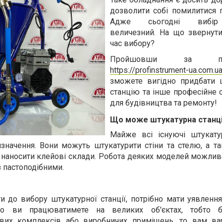
дозволити собі помилитися п
Адже сьогодні вибір
величезний. На що звернути
час вибору?
Пройшовши за пос
https://profinstrument-ua.com.u
зможете вигідно придбати 
станцію та інше професійне 
для будівництва та ремонту!
Що може штукатурна станц
Майже всі існуючі штукатур
значення. Вони можуть штукатурити стіни та стелю, а та
наносити клейові склади. Робота деяких моделей можлива
з пастоподібними.
и до вибору штукатурної станції, потрібно мати уявленн
що ви працюватимете на великих об'єктах, тобто бу
ових комплексів або виробничих приміщень, то вам ва