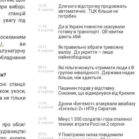
ри виборі.
12:35,
Для кого відстрочку продовжать
4 серпня
автоматично . ТЦК більше не
 станцій
потрібен
 увагу під
11:43,
Де в Україні повністю скасували
4 серпня
готівку в транспорті . QR-квитки
иланням
дають збій
a/
, ви
10:21,
Як правильно зібрати тривожну
штукатурну
4 серпня
валізу . До укриття — лише
обладнання
найнеобхідніше
08:57,
Які пільги можуть отримати люди з III
4 серпня
групою інвалідності . Держава надає
ія?
більше, ніж здається
ні станції
14:08,
Пашинян подав у відставку .
кож укоси,
2 серпня
Союзник, що відвернувся від Кремля
 не тільки
11:39,
Дрони «Бегемот» атакували авіабазу
2 серпня
«Енгельс-2» і НПЗ у Саратові
10:39,
Мінус 1 500 солдатів і гора спаленої
2 серпня
я про обсяг
техніки: втрати Росії на 2 серпня
дівництві
09:47,
У Повітряних силах повідомили
рто купити
2 серпня