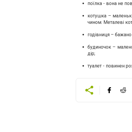
поїлка - вона не п
котушка – маленькі
чином. Металеві ко
годівниця – бажано 
будиночок – малень
дір;
туалет - повинен р