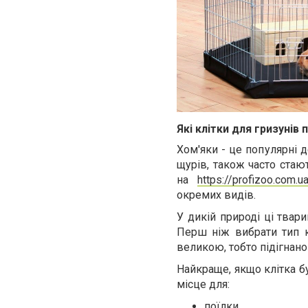
Які клітки для гризуні
Хом'яки - це популярні 
щурів, також часто стаю
на
https://profizoo.com.u
окремих видів.
У дикій природі ці твар
Перш ніж вибрати тип кл
великою, тобто підігнано
Найкраще, якщо клітка б
місце для:
поїлки,