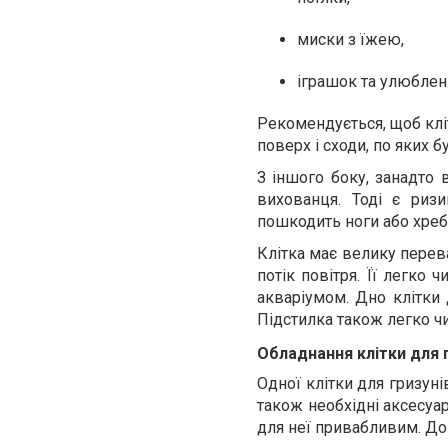
миски з їжею,
іграшок та улюблен
Рекомендується, щоб клі
поверх і сходи, по яких 
З іншого боку, занадто
вихованця. Тоді є риз
пошкодить ноги або хреб
Клітка має велику перев
потік повітря. Її легко 
акваріумом. Дно клітки 
Підстилка також легко чис
Обладнання клітки для 
Одної клітки для гризун
також необхідні аксесуа
для неї привабливим. До