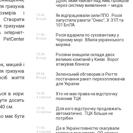
Дрон, який «висів» над ним, пройшов
через систему виявлення — медіа
ля гризунів
змірів і
13:42,
Як відпрацювали сили ППО . Росія
 Створити
Вчора
запустила ракети "Онікс", Х-31П та
101 БпЛА
я гризунам
інтернет-
11:46,
Росія вдарила по суховантажу у
enter
Вчора
Чорному морі . Вбила українського
моряка
10:34,
Росіяни знищили склади двох
Вчора
великих компаній у Києві . Ворог
ок, мишей і
атакував бізнеси
я гризунів
09:44,
Зеленський обговорив із Рютте
сіб життя
Вчора
постачання ракет-перехоплювачів
для України
ься в нори.
16:42,
Хто не має права на відстрочку
4 серпня
пояснив ТЦК
ути досить
40 см.
12:35,
Для кого відстрочку продовжать
4 серпня
автоматично . ТЦК більше не
во має бути
потрібен
11:43,
Де в Україні повністю скасували
4 серпня