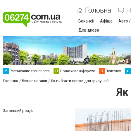
Головна
Н
Вакансії
Афіша
Авто 
Довідкова
Р
Расписание транспорта
П
Податкова інформує
П
Психолог
С
Головна
Бізнес новини
Як вибрати клітки для гризунів?
Як
Загальний розділ