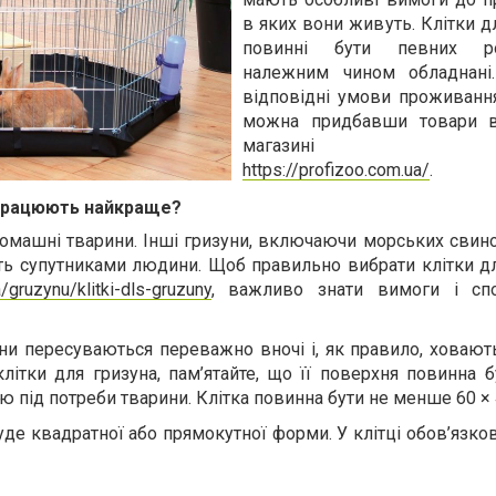
в яких вони живуть. Клітки д
повинні бути певних ро
належним чином обладнані.
відповідні умови проживанн
можна придбавши товари в 
магазині PetC
https://profizoo.com.ua/
.
в працюють найкраще?
домашні тварини. Інші гризуни, включаючи морських свин
ть супутниками людини. Щоб правильно вибрати клітки дл
a/gruzynu/klitki-dls-gruzuny
, важливо знати вимоги і спо
ини пересуваються переважно вночі і, як правило, ховают
ітки для гризуна, пам’ятайте, що її поверхня повинна б
ю під потреби тварини. Клітка повинна бути не менше 60 × 
уде квадратної або прямокутної форми. У клітці обов’язко