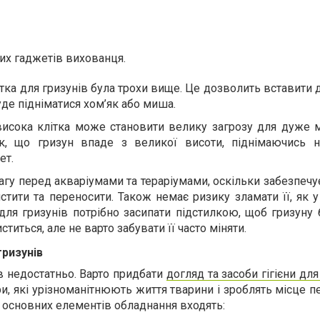
их гаджетів вихованця.
тка для гризунів була трохи вище. Це дозволить вставити
буде підніматися хом’як або миша.
 висока клітка може становити велику загрозу для дуже 
ик, що гризун впаде з великої висоти, піднімаючись н
ет.
агу перед акваріумами та тераріумами, оскільки забезпечу
чистити та переносити. Також немає ризику зламати її, як 
для гризунів потрібно засипати підстилкою, щоб гризуну 
титься, але не варто забувати її часто міняти.
гризунів
ів недостатньо. Варто придбати
догляд та засоби гігієни для
ри, які урізноманітнюють життя тварини і зроблять місце 
 основних елементів обладнання входять: