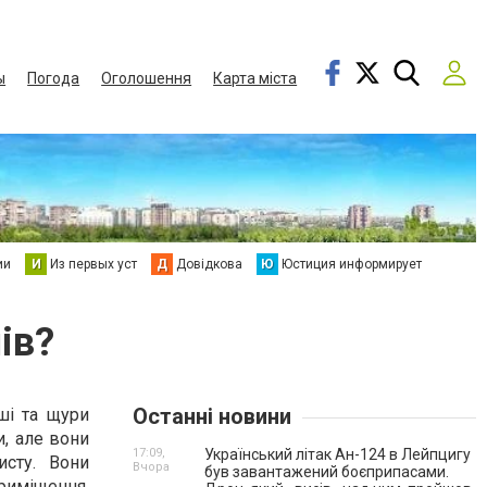
ы
Погода
Оголошення
Карта міста
ии
И
Из первых уст
Д
Довідкова
Ю
Юстиция информирует
ів?
Останні новини
ші та щури
и, але вони
17:09,
Український літак Ан-124 в Лейпцигу
исту. Вони
Вчора
був завантажений боєприпасами.
риміщення,