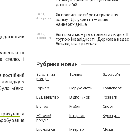
готівку в транспорті . QR-квитки
дають збій
10:21,
Як правильно зібрати тривожну
4 серпня
валізу . До укриття — лише
найнеобхідніше
08:57,
Які пільги можуть отримати люди з III
 додатковий
4 серпня
групою інвалідності . Держава надає
більше, ніж здається
маленького
а стелю, і
Рубрики новин
Загальний
Техніка
Здоров'я
є постійний
розділ
у випадку з
було м’яко.
Туризм
Нерухомість
Транспорт
Будівництво
Відпочинок
Розваги
Бізнес
Меблі
Спорт
 гризунів
, а
Жіночий
Інтернет
Культура
перебування
розділ
Економіка
Інтер'єр
Мода