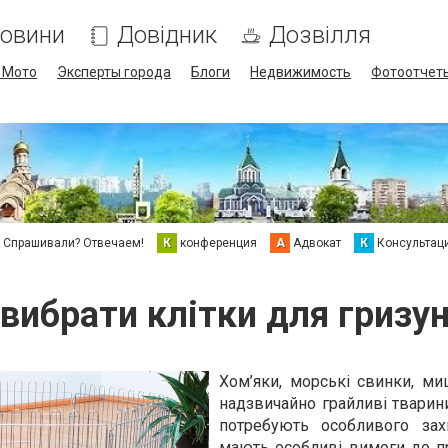
овини
Довідник
Дозвілля
/ Мото
Эксперты города
Блоги
Недвижимость
Фотоотчет
Спрашивали? Отвечаем!
К
конференция
А
Адвокат
К
Консультац
 вибрати клітки для гризун
Хом’яки, морські свинки, ми
надзвичайно грайливі тварин
потребують особливого зах
мають особливі вимоги до п