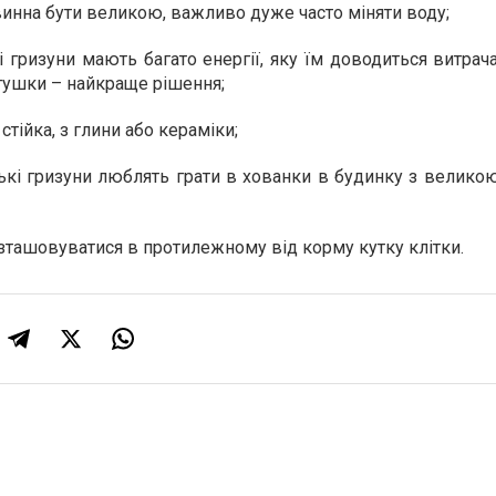
овинна бути великою, важливо дуже часто міняти воду;
 гризуни мають багато енергії, яку їм доводиться витрач
тушки – найкраще рішення;
стійка, з глини або кераміки;
кі гризуни люблять грати в хованки в будинку з великою
озташовуватися в протилежному від корму кутку клітки.