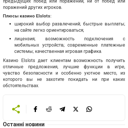
предыдущих побед или поражений, ни от побед или
поражений других игроков.
Плюсы казино Elslots:
широкий выбор развлечений; быстрые выплаты;
на сайте легко ориентироваться;
лицензия; возможность подключения с
мобильных устройств; современные платежные
системы; качественная игровая графика.
Казино Elslots дает клиентам возможность получить
отличные предложения, лучшие функции в игре,
чувство безопасности и особенно уютное место, из
которого вы не захотите покидать ни при каких
обстоятельствах.
Останні новини