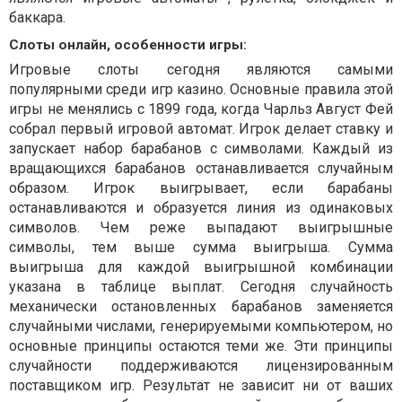
баккара.
Слоты онлайн, особенности игры:
Игровые слоты сегодня являются самыми
популярными среди игр казино. Основные правила этой
игры не менялись с 1899 года, когда Чарльз Август Фей
собрал первый игровой автомат. Игрок делает ставку и
запускает набор барабанов с символами. Каждый из
вращающихся барабанов останавливается случайным
образом. Игрок выигрывает, если барабаны
останавливаются и образуется линия из одинаковых
символов. Чем реже выпадают выигрышные
символы, тем выше сумма выигрыша. Сумма
выигрыша для каждой выигрышной комбинации
указана в таблице выплат. Сегодня случайность
механически остановленных барабанов заменяется
случайными числами, генерируемыми компьютером, но
основные принципы остаются теми же. Эти принципы
случайности поддерживаются лицензированным
поставщиком игр. Результат не зависит ни от ваших