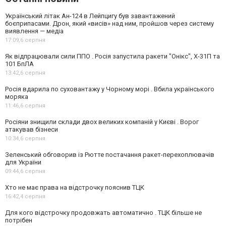
Український літак Ан-124 в Лейпцигу був завантажений
боєприпасами. Дрон, який «висів» над ним, пройшов через систему
виявлення — медіа
17:09,
6 серпня
Як відпрацювали сили ППО . Росія запустила ракети "Онікс", Х-31П та
101 БпЛА
13:42,
6 серпня
Росія вдарила по суховантажу у Чорному морі . Вбила українського
моряка
11:46,
6 серпня
Росіяни знищили склади двох великих компаній у Києві . Ворог
атакував бізнеси
10:34,
6 серпня
Зеленський обговорив із Рютте постачання ракет-перехоплювачів
для України
09:44,
6 серпня
Хто не має права на відстрочку пояснив ТЦК
16:42,
4 серпня
Для кого відстрочку продовжать автоматично . ТЦК більше не
потрібен