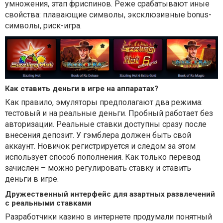
умножения, этап фриспинов. Реже срабатывают иные
свойства: плавающие символы, эксклюзивные bonus-
символы, риск-игра.
Как ставить деньги в игре на аппаратах?
Как правило, эмуляторы предполагают два режима:
тестовый и на реальные деньги. Пробный работает без
авторизации. Реальные ставки доступны сразу после
внесения депозит. У гэмблера должен быть свой
аккаунт. Новичок регистрируется и следом за этом
использует способ пополнения. Как только перевод
зачислен – можно регулировать ставку и ставить
деньги в игре.
Дружественный интерфейс для азартных развлечений
с реальными ставками
Разработчики казино в интернете продумали понятный