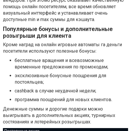
вендоров. При этомо ресурс оказывает качественную
помощь онлайн посетителям, все время обновляет
визуальный инттерфейс и устанавливает очень
доступные min и max суммы для кэшаута.
Популярные бонусы и дополнительные
розыгрыши для клиента
Кроме наград на онлайн игровые автоматы га деньги
посетители используют полезные бонусы:
бесплатные вращения и всевозможные
временные предложения по промокодам;
эксклюзивные бонусные поощрения для
постояльцев;
cashback в случае неудачной недели;
программа поощрений для новых клиентов.
Денежные суммы и дорогие подарки можно
выигрывать в дополнительных акциях, турнирных
состязаниях и лотерейных розыгрышах.