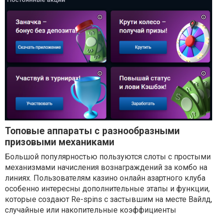
Топовые аппараты с разнообразными
призовыми механиками
Большой популярностью пользуются слоты с простыми
механизмами начисления вознаграждений за комбо на
линиях. Пользователям казино онлайн азартного клуба
особенно интересны дополнительные этапы и функции,
которые создают Re-spins с застывшим на месте Вайлд,
случайные или накопительные коэффициенты