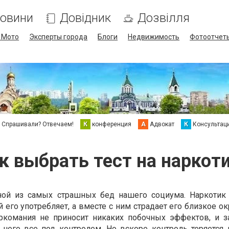
овини
Довідник
Дозвілля
/ Мото
Эксперты города
Блоги
Недвижимость
Фотоотчет
Спрашивали? Отвечаем!
К
конференция
А
Адвокат
К
Консультац
к выбрать тест на наркот
ной из самых страшных бед нашего социума. Наркотик
 его употребляет, а вместе с ним страдает его близкое о
аркомания не приносит никаких побочных эффектов, и 
у него все под контролем. Но вскоре контроль теряется 