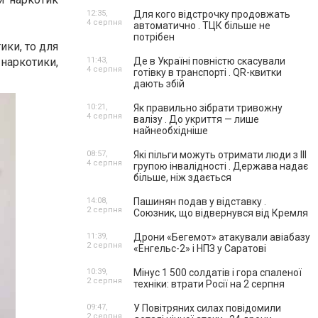
12:35,
Для кого відстрочку продовжать
4 серпня
автоматично . ТЦК більше не
потрібен
ики, то для
наркотики,
11:43,
Де в Україні повністю скасували
4 серпня
готівку в транспорті . QR-квитки
дають збій
10:21,
Як правильно зібрати тривожну
4 серпня
валізу . До укриття — лише
найнеобхідніше
08:57,
Які пільги можуть отримати люди з III
4 серпня
групою інвалідності . Держава надає
більше, ніж здається
14:08,
Пашинян подав у відставку .
2 серпня
Союзник, що відвернувся від Кремля
11:39,
Дрони «Бегемот» атакували авіабазу
2 серпня
«Енгельс-2» і НПЗ у Саратові
10:39,
Мінус 1 500 солдатів і гора спаленої
2 серпня
техніки: втрати Росії на 2 серпня
09:47,
У Повітряних силах повідомили
2 серпня