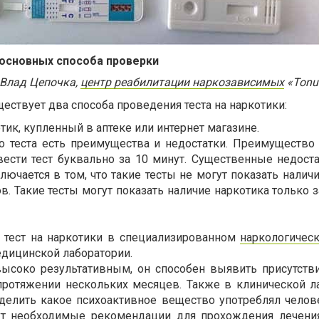
 основных способа проверки
 Влад Цепочка,
центр реабилитации наркозависимых
«Tonu
ествует два способа проведения теста на наркотики:
отик, купленный в аптеке или интернет магазине.
о теста есть преимущества и недостатки. Преимущество т
вести тест буквально за 10 минут. Существенные недоста
лючается в том, что такие тесты не могут показать налич
в. Такие тесты могут показать наличие наркотика только 
 тест на наркотики в специализированном
наркологичес
едицинской лаборатории.
высоко результативным, он способен выявить присутств
протяжении нескольких месяцев. Также в клинической л
делить какое психоактивное вещество употреблял челове
ут необходимые рекомендации для прохождения лечения