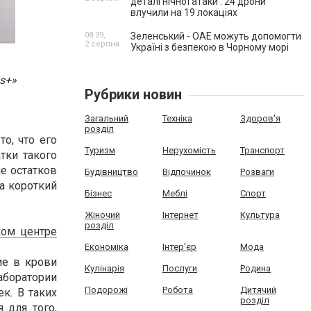
деталі нічної атаки . 24 дрони
влучили на 19 локаціях
08:39,
Зеленський - ОАЕ можуть допомогти
2 серпня
Україні з безпекою в Чорному морі
s+»
Рубрики новин
Загальний
Техніка
Здоров'я
розділ
о, что его
Туризм
Нерухомість
Транспорт
тки такого
ие остатков
Будівництво
Відпочинок
Розваги
за короткий
Бізнес
Меблі
Спорт
Жіночий
Інтернет
Культура
розділ
ком центре
Економіка
Інтер'єр
Мода
ие в крови
Кулінарія
Послуги
Родина
аборатории
Подорожі
Робота
Дитячий
к. В таких
розділ
 для того,