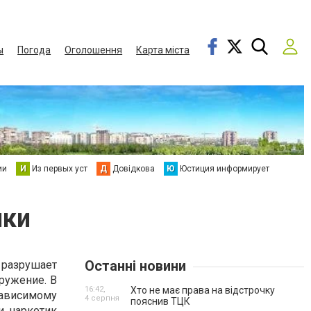
ы
Погода
Оголошення
Карта міста
ии
И
Из первых уст
Д
Довідкова
Ю
Юстиция информирует
ики
Останні новини
 разрушает
кружение. В
16:42,
Хто не має права на відстрочку
зависимому
4 серпня
пояснив ТЦК
и наркотик