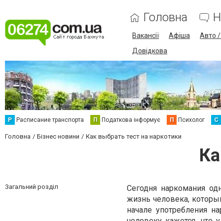
Головна
Н
Вакансії
Афіша
Авто 
Довідкова
Р
Расписание транспорта
П
Податкова інформує
П
Психолог
С
Головна
Бізнес новини
Как выбрать тест на наркотики
Ка
Загальний розділ
Сегодня наркомания од
жизнь человека, который
начале употребления н
человеку кажется, что 