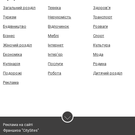
Загальний розділ
Техніка
Здоров'я
Туризм
Нерухомість
Транспорт
Будівництво
Відпочинок
Розваги
Бізнес
Меблі
Спорт
Жіночий розділ
Інтернет
Культура
Економіка
Інтер'єр
Мода
Кулінарія
Послуги
Родина
Подорожі
Робота
Дитячий розділ
Реклама
Реклама на сайті
Франшиза "CitySites"