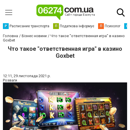
Р
Расписание транспорта
П
Податкова інформує
П
Психолог
С
Головна
Бізнес новини
Что такое "ответственная игра" в казино
Goxbet
Что такое "ответственная игра" в казино
Goxbet
12:11,
29 листопада 2021 р.
Розваги