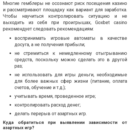
Многие гемблеры не осознают риск посещения казино
и рассматривают площадку как вариант для заработка.
Чтобы научиться контролировать ситуацию и не
выходить из себя при проигрышах, Goxbet casino
рекомендует следовать рекомендациям:
воспринимать игровые автоматы в качестве
досуга, а не получения прибыли;
не стремиться к немедленному отыгрыванию
средств, поскольку можно сделать это в другой
раз;
не использовать для игры деньги, необходимые
для более важных сфер жизни (питание, оплата
счетов, обучение и т.д.);
учитывать время, проведенное игре;
контролировать расход денег;
делать перерыв от азартных игр.
Куда обратиться при выявлении зависимости от
азартных игр?