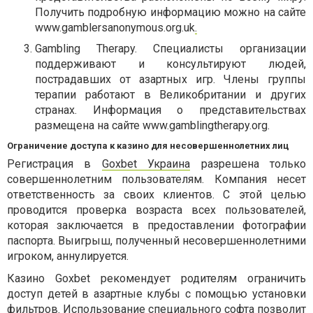
Получить подробную информацию можно на сайте
www.gamblersanonymous.org.uk
.
Gambling Therapy. Специалисты организации
поддерживают и консультируют людей,
пострадавших от азартных игр. Члены группы
терапии работают в Великобритании и других
странах. Информация о представительствах
размещена на сайте www.gamblingtherapy.org.
Ограничение доступа к казино для несовершеннолетних лиц
Регистрация в
Goxbet Украина
разрешена только
совершеннолетним пользователям. Компания несет
ответственность за своих клиентов. С этой целью
проводится проверка возраста всех пользователей,
которая заключается в предоставлении фотографии
паспорта. Выигрыш, полученный несовершеннолетними
игроком, аннулируется.
Казино Goxbet рекомендует родителям ограничить
доступ детей в азартные клубы с помощью установки
фильтров. Использование специального софта позволит