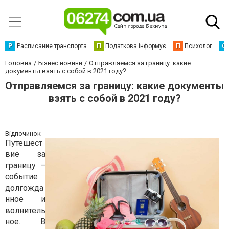
Р
Расписание транспорта
П
Податкова інформує
П
Психолог
С
Головна
Бізнес новини
Отправляемся за границу: какие
документы взять с собой в 2021 году?
Отправляемся за границу: какие документы
взять с собой в 2021 году?
Відпочинок
Путешест
вие за
границу –
событие
долгожда
нное и
волнитель
ное. В