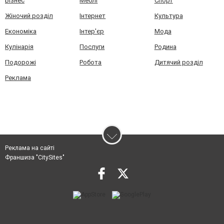
Бізнес
Меблі
Спорт
Жіночий розділ
Інтернет
Культура
Економіка
Інтер'єр
Мода
Кулінарія
Послуги
Родина
Подорожі
Робота
Дитячий розділ
Реклама
Реклама на сайті
Франшиза "CitySites"