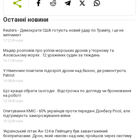
Останні новини
Reuters - Демократи США готують новий удар по Трампу, і це не
імпічмент
17:21,
Вчора
Мадяр розповів про успіхи морських дронів у Чорному та
Азовському морях . 12 уражених суден за тиждень
16:17,
Вчора
У Німеччині помітили підозрілі дрони над базою, де ремонтують
Patriot
14:08,
Вчора
Що краще обрати сьогодні . Відстрочка по догляду чи бронювання
на роботі
12:34,
Вчора
Опитування КМІС - 60% українців проти передачі Донбасу Росії, але
підтримують заморожування війни
10:22,
Вчора
Український літак Ан-124 в Лейпцигу був завантажений
боєприпасами. Дрон, який «висів» над ним, пройшов через систему