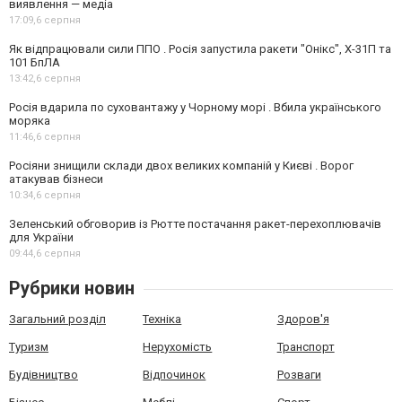
виявлення — медіа
17:09,
6 серпня
Як відпрацювали сили ППО . Росія запустила ракети "Онікс", Х-31П та
101 БпЛА
13:42,
6 серпня
Росія вдарила по суховантажу у Чорному морі . Вбила українського
моряка
11:46,
6 серпня
Росіяни знищили склади двох великих компаній у Києві . Ворог
атакував бізнеси
10:34,
6 серпня
Зеленський обговорив із Рютте постачання ракет-перехоплювачів
для України
09:44,
6 серпня
Рубрики новин
Загальний розділ
Техніка
Здоров'я
Туризм
Нерухомість
Транспорт
Будівництво
Відпочинок
Розваги