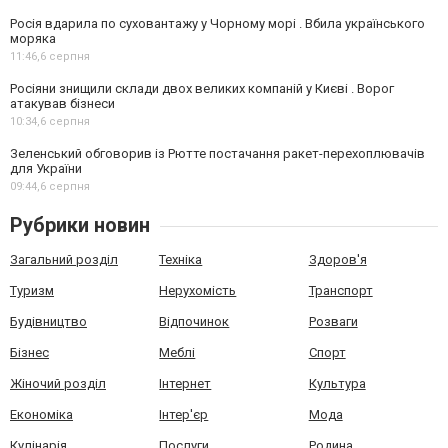
Росія вдарила по суховантажу у Чорному морі . Вбила українського
моряка
11:46,
6 серпня
Росіяни знищили склади двох великих компаній у Києві . Ворог
атакував бізнеси
10:34,
6 серпня
Зеленський обговорив із Рютте постачання ракет-перехоплювачів
для України
09:44,
6 серпня
Рубрики новин
Загальний розділ
Техніка
Здоров'я
Туризм
Нерухомість
Транспорт
Будівництво
Відпочинок
Розваги
Бізнес
Меблі
Спорт
Жіночий розділ
Інтернет
Культура
Економіка
Інтер'єр
Мода
Кулінарія
Послуги
Родина