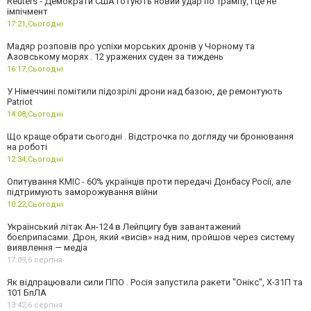
Reuters - Демократи США готують новий удар по Трампу, і це не
імпічмент
17:21,
Сьогодні
Мадяр розповів про успіхи морських дронів у Чорному та
Азовському морях . 12 уражених суден за тиждень
16:17,
Сьогодні
У Німеччині помітили підозрілі дрони над базою, де ремонтують
Patriot
14:08,
Сьогодні
Що краще обрати сьогодні . Відстрочка по догляду чи бронювання
на роботі
12:34,
Сьогодні
Опитування КМІС - 60% українців проти передачі Донбасу Росії, але
підтримують заморожування війни
10:22,
Сьогодні
Український літак Ан-124 в Лейпцигу був завантажений
боєприпасами. Дрон, який «висів» над ним, пройшов через систему
виявлення — медіа
17:09,
6 серпня
Як відпрацювали сили ППО . Росія запустила ракети "Онікс", Х-31П та
101 БпЛА
13:42,
6 серпня