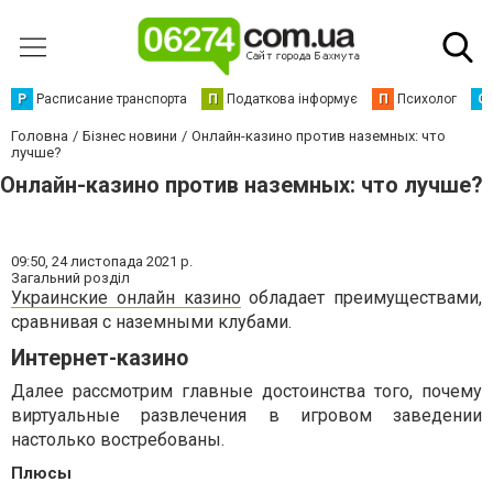
Р
Расписание транспорта
П
Податкова інформує
П
Психолог
С
Головна
Бізнес новини
Онлайн-казино против наземных: что
лучше?
Онлайн-казино против наземных: что лучше?
09:50,
24 листопада 2021 р.
Загальний розділ
Украинские онлайн казино
обладает преимуществами,
сравнивая с наземными клубами.
Интернет-казино
Далее рассмотрим главные достоинства того, почему
виртуальные развлечения в игровом заведении
настолько востребованы.
Плюсы