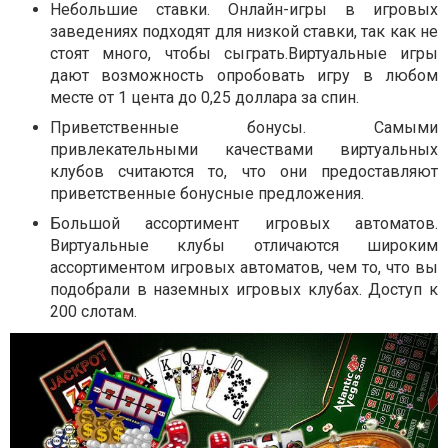
Небольшие ставки. Онлайн-игры в игровых
заведениях подходят для низкой ставки, так как не
стоят много, чтобы сыграть.Виртуальные игры
дают возможность опробовать игру в любом
месте от 1 цента до 0,25 доллара за спин.
Приветственные бонусы. Самыми
привлекательными качествами виртуальных
клубов считаются то, что они предоставляют
приветственные бонусные предложения.
Большой ассортимент игровых автоматов.
Виртуальные клубы отличаются широким
ассортиментом игровых автоматов, чем то, что вы
подобрали в наземных игровых клубах. Доступ к
200 слотам.