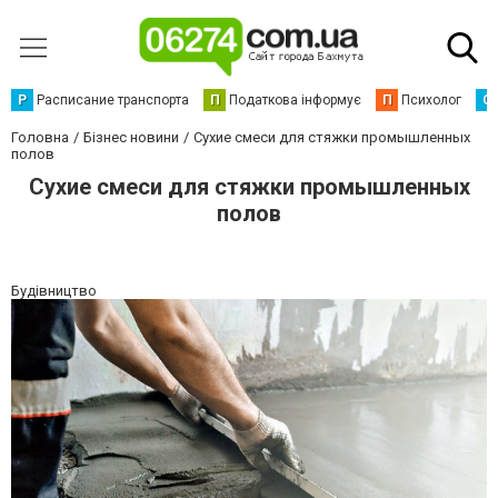
Р
Расписание транспорта
П
Податкова інформує
П
Психолог
С
Головна
Бізнес новини
Сухие смеси для стяжки промышленных
полов
Сухие смеси для стяжки промышленных
полов
Будівництво