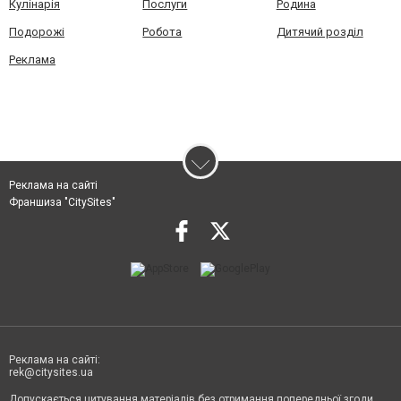
Кулінарія
Послуги
Родина
Подорожі
Робота
Дитячий розділ
Реклама
Реклама на сайті
Франшиза "CitySites"
Реклама на сайті:
rek@citysites.ua
Допускається цитування матеріалів без отримання попередньої згоди