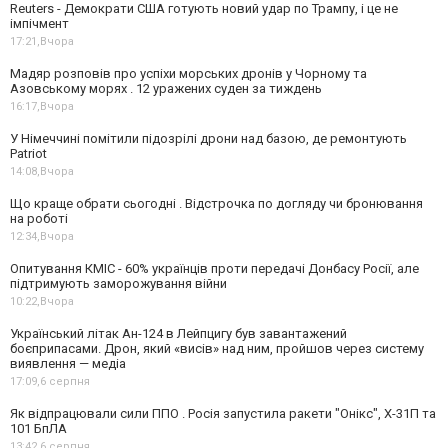
Reuters - Демократи США готують новий удар по Трампу, і це не
імпічмент
17:21,
Вчора
Мадяр розповів про успіхи морських дронів у Чорному та
Азовському морях . 12 уражених суден за тиждень
16:17,
Вчора
У Німеччині помітили підозрілі дрони над базою, де ремонтують
Patriot
14:08,
Вчора
Що краще обрати сьогодні . Відстрочка по догляду чи бронювання
на роботі
12:34,
Вчора
Опитування КМІС - 60% українців проти передачі Донбасу Росії, але
підтримують заморожування війни
10:22,
Вчора
Український літак Ан-124 в Лейпцигу був завантажений
боєприпасами. Дрон, який «висів» над ним, пройшов через систему
виявлення — медіа
17:09,
6 серпня
Як відпрацювали сили ППО . Росія запустила ракети "Онікс", Х-31П та
101 БпЛА
13:42,
6 серпня