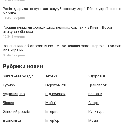
Росія вдарила по суховантажу у Чорному морі . Вбила українського
моряка
11:46,
6 серпня
Росіяни знищили склади двох великих компаній у Києві . Ворог
атакував бізнеси
10:34,
6 серпня
Зеленський обговорив із Рютте постачання ракет-перехоплювачів
для України
09:44,
6 серпня
Рубрики новин
Загальний розділ
Техніка
Здоров'я
Туризм
Нерухомість
Транспорт
Будівництво
Відпочинок
Розваги
Бізнес
Меблі
Спорт
Жіночий розділ
Інтернет
Культура
Економіка
Інтер'єр
Мода