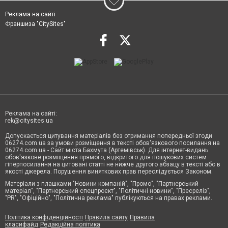
Реклама на сайті
Франшиза "CitySites"
Реклама на сайті:
rek@citysites.ua
Допускається цитування матеріалів без отримання попередньої згоди
06274.com.ua за умови розміщення в тексті обов'язкового посилання на
06274.com.ua - Сайт міста Бахмута (Артемівськ). Для інтернет-видань
обов'язкове розміщення прямого, відкритого для пошукових систем
гіперпосилання на цитовані статті не нижче другого абзацу в тексті або в
якості джерела. Порушення виняткових прав переслідується Законом.
Матеріали з плашками "Новини компаній", "Промо", "Партнерський
матеріал", "Партнерський спецпроєкт", "Політичні новини", "Пресреліз",
"PR", "Офіційно", "Політична реклама" публікуються на правах реклами.
Політика конфіденційності
Правила сайту
Правила
класифайд
Редакційна політика