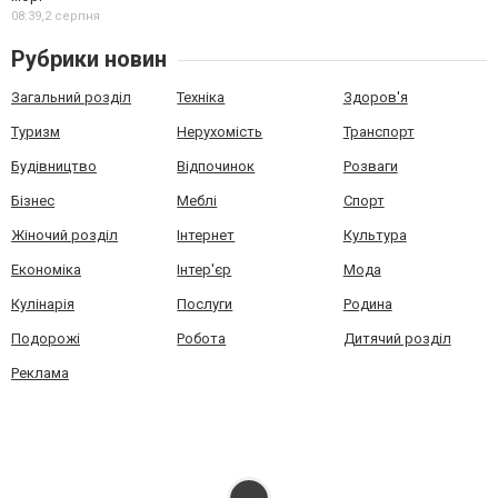
08:39,
2 серпня
Рубрики новин
Загальний розділ
Техніка
Здоров'я
Туризм
Нерухомість
Транспорт
Будівництво
Відпочинок
Розваги
Бізнес
Меблі
Спорт
Жіночий розділ
Інтернет
Культура
Економіка
Інтер'єр
Мода
Кулінарія
Послуги
Родина
Подорожі
Робота
Дитячий розділ
Реклама