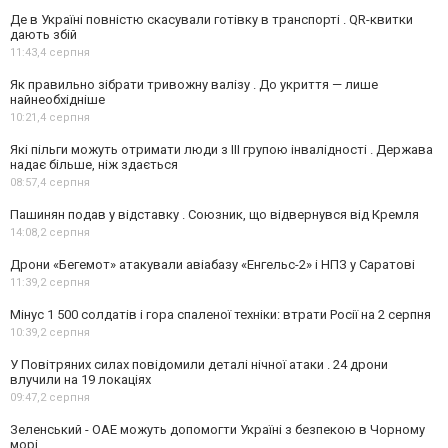
Де в Україні повністю скасували готівку в транспорті . QR-квитки
дають збій
11:43,
4 серпня
Як правильно зібрати тривожну валізу . До укриття — лише
найнеобхідніше
10:21,
4 серпня
Які пільги можуть отримати люди з III групою інвалідності . Держава
надає більше, ніж здається
08:57,
4 серпня
Пашинян подав у відставку . Союзник, що відвернувся від Кремля
14:08,
2 серпня
Дрони «Бегемот» атакували авіабазу «Енгельс-2» і НПЗ у Саратові
11:39,
2 серпня
Мінус 1 500 солдатів і гора спаленої техніки: втрати Росії на 2 серпня
10:39,
2 серпня
У Повітряних силах повідомили деталі нічної атаки . 24 дрони
влучили на 19 локаціях
09:47,
2 серпня
Зеленський - ОАЕ можуть допомогти Україні з безпекою в Чорному
морі