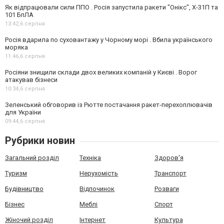
Як відпрацювали сили ППО . Росія запустила ракети "Онікс", Х-31П та
101 БпЛА
13:42,
6 серпня
Росія вдарила по суховантажу у Чорному морі . Вбила українського
моряка
11:46,
6 серпня
Росіяни знищили склади двох великих компаній у Києві . Ворог
атакував бізнеси
10:34,
6 серпня
Зеленський обговорив із Рютте постачання ракет-перехоплювачів
для України
09:44,
6 серпня
Рубрики новин
Загальний розділ
Техніка
Здоров'я
Туризм
Нерухомість
Транспорт
Будівництво
Відпочинок
Розваги
Бізнес
Меблі
Спорт
Жіночий розділ
Інтернет
Культура