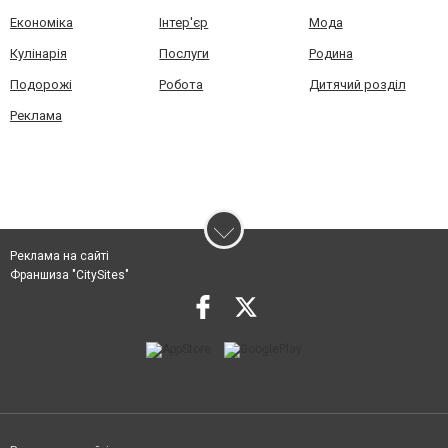
Економіка
Інтер'єр
Мода
Кулінарія
Послуги
Родина
Подорожі
Робота
Дитячий розділ
Реклама
Реклама на сайті
Франшиза "CitySites"