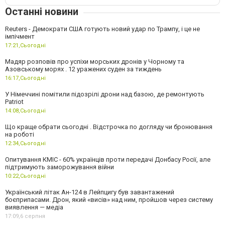
Останні новини
Reuters - Демократи США готують новий удар по Трампу, і це не
імпічмент
17:21,
Сьогодні
Мадяр розповів про успіхи морських дронів у Чорному та
Азовському морях . 12 уражених суден за тиждень
16:17,
Сьогодні
У Німеччині помітили підозрілі дрони над базою, де ремонтують
Patriot
14:08,
Сьогодні
Що краще обрати сьогодні . Відстрочка по догляду чи бронювання
на роботі
12:34,
Сьогодні
Опитування КМІС - 60% українців проти передачі Донбасу Росії, але
підтримують заморожування війни
10:22,
Сьогодні
Український літак Ан-124 в Лейпцигу був завантажений
боєприпасами. Дрон, який «висів» над ним, пройшов через систему
виявлення — медіа
17:09,
6 серпня