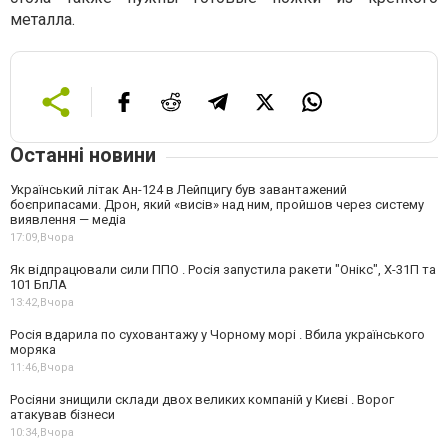
металла.
Останні новини
Український літак Ан-124 в Лейпцигу був завантажений
боєприпасами. Дрон, який «висів» над ним, пройшов через систему
виявлення — медіа
17:09,
Вчора
Як відпрацювали сили ППО . Росія запустила ракети "Онікс", Х-31П та
101 БпЛА
13:42,
Вчора
Росія вдарила по суховантажу у Чорному морі . Вбила українського
моряка
11:46,
Вчора
Росіяни знищили склади двох великих компаній у Києві . Ворог
атакував бізнеси
10:34,
Вчора