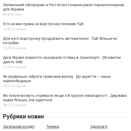
Зеленський обговорив із Рютте постачання ракет-перехоплювачів
для України
09:44,
Вчора
Хто не має права на відстрочку пояснив ТЦК
16:42,
4 серпня
Для кого відстрочку продовжать автоматично . ТЦК більше не
потрібен
12:35,
4 серпня
Де в Україні повністю скасували готівку в транспорті . QR-квитки
дають збій
11:43,
4 серпня
Як правильно зібрати тривожну валізу . До укриття — лише
найнеобхідніше
10:21,
4 серпня
Які пільги можуть отримати люди з III групою інвалідності . Держава
надає більше, ніж здається
08:57,
4 серпня
Рубрики новин
Загальний розділ
Техніка
Здоров'я