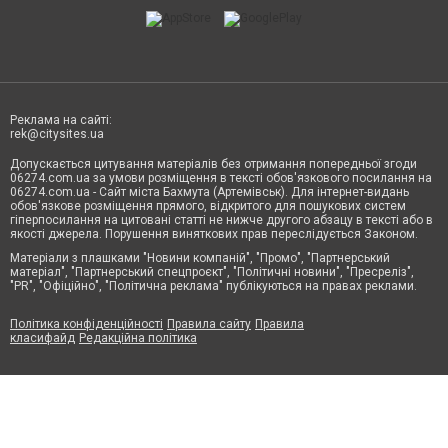
Реклама на сайті:
rek@citysites.ua
Допускається цитування матеріалів без отримання попередньої згоди
06274.com.ua за умови розміщення в тексті обов'язкового посилання на
06274.com.ua - Сайт міста Бахмута (Артемівськ). Для інтернет-видань
обов'язкове розміщення прямого, відкритого для пошукових систем
гіперпосилання на цитовані статті не нижче другого абзацу в тексті або в
якості джерела. Порушення виняткових прав переслідується Законом.
Матеріали з плашками "Новини компаній", "Промо", "Партнерський
матеріал", "Партнерський спецпроєкт", "Політичні новини", "Пресреліз",
"PR", "Офіційно", "Політична реклама" публікуються на правах реклами.
Політика конфіденційності
Правила сайту
Правила
класифайд
Редакційна політика