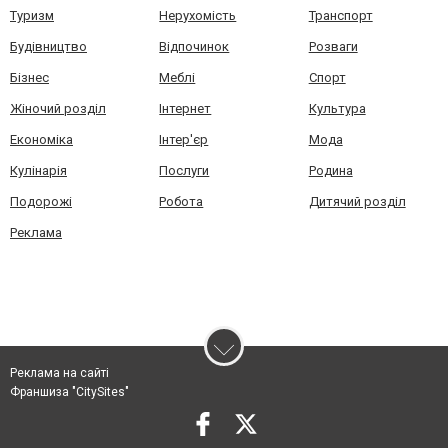
Туризм
Нерухомість
Транспорт
Будівництво
Відпочинок
Розваги
Бізнес
Меблі
Спорт
Жіночий розділ
Інтернет
Культура
Економіка
Інтер'єр
Мода
Кулінарія
Послуги
Родина
Подорожі
Робота
Дитячий розділ
Реклама
Реклама на сайті
Франшиза "CitySites"