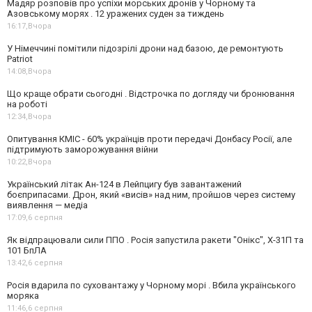
Мадяр розповів про успіхи морських дронів у Чорному та
Азовському морях . 12 уражених суден за тиждень
16:17,
Вчора
У Німеччині помітили підозрілі дрони над базою, де ремонтують
Patriot
14:08,
Вчора
Що краще обрати сьогодні . Відстрочка по догляду чи бронювання
на роботі
12:34,
Вчора
Опитування КМІС - 60% українців проти передачі Донбасу Росії, але
підтримують заморожування війни
10:22,
Вчора
Український літак Ан-124 в Лейпцигу був завантажений
боєприпасами. Дрон, який «висів» над ним, пройшов через систему
виявлення — медіа
17:09,
6 серпня
Як відпрацювали сили ППО . Росія запустила ракети "Онікс", Х-31П та
101 БпЛА
13:42,
6 серпня
Росія вдарила по суховантажу у Чорному морі . Вбила українського
моряка
11:46,
6 серпня