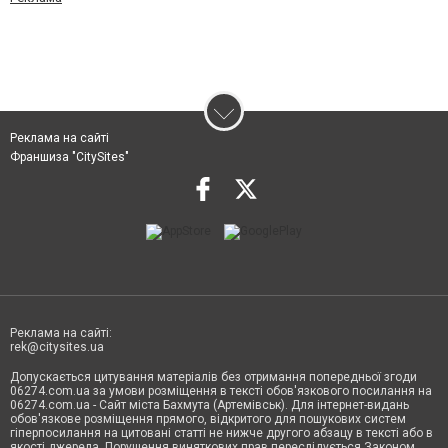
Реклама на сайті
Франшиза "CitySites"
Реклама на сайті:
rek@citysites.ua
Допускається цитування матеріалів без отримання попередньої згоди
06274.com.ua за умови розміщення в тексті обов'язкового посилання на
06274.com.ua - Сайт міста Бахмута (Артемівськ). Для інтернет-видань
обов'язкове розміщення прямого, відкритого для пошукових систем
гіперпосилання на цитовані статті не нижче другого абзацу в тексті або в
якості джерела. Порушення виняткових прав переслідується Законом.