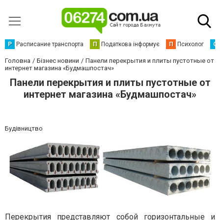
Р
Расписание транспорта
П
Податкова інформує
П
Психолог
С
Головна
Бізнес новини
Панели перекрытия и плиты пустотные от
интернет магазина «Будмашпостач»
Панели перекрытия и плиты пустотные от
интернет магазина «Будмашпостач»
Будівництво
Перекрытия представляют собой горизонтальные и