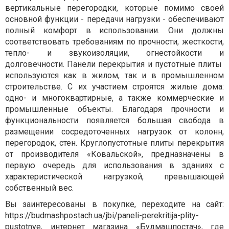
вертикальные перегородки, которые помимо своей
основной функции - передачи нагрузки - обеспечивают
полный комфорт в использовании. Они должны
соответствовать требованиям по прочности, жесткости,
тепло- и звукоизоляции, огнестойкости и
долговечности. Панели перекрытия и пустотные плиты
используются как в жилом, так и в промышленном
строительстве. С их участием строятся жилые дома:
одно- и многоквартирные, а также коммерческие и
промышленные объекты. Благодаря прочности и
функциональности появляется большая свобода в
размещении сосредоточенных нагрузок от колонн,
перегородок, стен. Круглопустотные плиты перекрытия
от производителя «Ковальской», предназначены в
первую очередь для использования в зданиях с
характеристической нагрузкой, превышающей
собственный вес.
Вы заинтересованы в покупке, переходите на сайт:
https://budmashpostach.ua/jbi/paneli-perekritija-plity-
pustotnye, интернет магазина «Будмашпостач», где