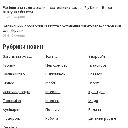
Росіяни знищили склади двох великих компаній у Києві . Ворог
атакував бізнеси
10:34,
6 серпня
Зеленський обговорив із Рютте постачання ракет-перехоплювачів
для України
09:44,
6 серпня
Рубрики новин
Загальний розділ
Техніка
Здоров'я
Туризм
Нерухомість
Транспорт
Будівництво
Відпочинок
Розваги
Бізнес
Меблі
Спорт
Жіночий розділ
Інтернет
Культура
Економіка
Інтер'єр
Мода
Кулінарія
Послуги
Родина
Подорожі
Робота
Дитячий розділ
Реклама