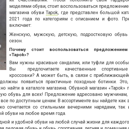
моделями обуви, стоит воспользоваться предложение
магазина обуви
Tapok
, где представлен большой кат
2021 года по категориям с описанием и фото. П
включает:
Женскую, мужскую, детскую, подростковую обувь
сезон.
Почему стоит воспользоваться предложением
«Tapok»?
Вам нужны красивые сандалии, или туфли для особы
Вы
предпочитаете качественные спортивны
кроссовки? А может быть, в связи с приближающей
должны появиться практичные походные ботинки. Это,
о найти в каталоге магазина. Обувной магазин «Tapok» 
ую обувь для всех! Предложение адресовано мужчинам
 - все по доступным ценам. В ассортименте вы найдете как
гко сочетается со стильными вечерними нарядами, так
й обуви на любое время года.
ной и удобной обуви на любой случай жизни для каждого
я деловая обувь и обувь, спортивная, летняя и домашняя 