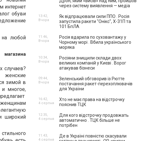
Дрон, який «висів» над ним, пройшов
через систему виявлення — медіа
м интернет
алог обуви
13:42,
Як відпрацювали сили ППО . Росія
редложение
Вчора
запустила ракети "Онікс", Х-31П та
101 БпЛА
 на любой
11:46,
Росія вдарила по суховантажу у
Вчора
Чорному морі . Вбила українського
моряка
 магазина
10:34,
Росіяни знищили склади двох
Вчора
великих компаній у Києві . Ворог
х случаев?
атакував бізнеси
е женские
09:44,
Зеленський обговорив із Рютте
ся зимой в
Вчора
постачання ракет-перехоплювачів
 и многое,
для України
предлагает
16:42,
Хто не має права на відстрочку
, женщинам
4 серпня
пояснив ТЦК
 элегантную
12:35,
Для кого відстрочку продовжать
 и широкий
4 серпня
автоматично . ТЦК більше не
потрібен
 стильного
11:43,
Де в Україні повністю скасували
обувь, есть
4 серпня