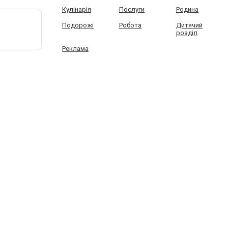
Кулінарія
Послуги
Родина
Подорожі
Робота
Дитячий
розділ
Реклама