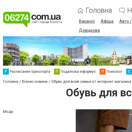
Головна
Н
Вакансії
Афіша
Авто 
Довідкова
Р
Расписание транспорта
П
Податкова інформує
П
Психолог
С
Головна
Бізнес новини
Обувь для всей семьи от интернет магазина
Обувь для вс
Мода