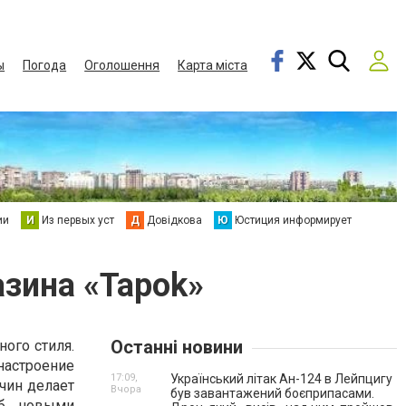
ы
Погода
Оголошення
Карта міста
ии
И
Из первых уст
Д
Довідкова
Ю
Юстиция информирует
азина «Tapok»
Останні новини
ого стиля.
астроение
17:09,
Український літак Ан-124 в Лейпцигу
чин делает
Вчора
був завантажений боєприпасами.
об новыми