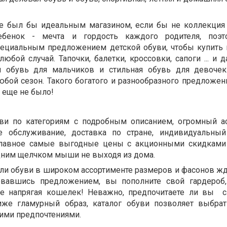
е был бы идеальным магазином, если бы не коллекция
бенок - мечта и гордость каждого родителя, поэто
пециальным предложением детской обуви, чтобы купить
любой случай. Тапочки, балетки, кроссовки, сапоги ... и 
ая обувь для мальчиков и стильная обувь для девоче
юбой сезон. Такого богатого и разнообразного предложен
с еще не было!
ви по категориям с подробным описанием, огромный а
ое обслуживание, доставка по стране, индивидуальны
 главное самые выгодные цены с акционными скидками
одним щелчком мыши не выходя из дома.
и обуви в широком ассортименте размеров и фасонов жд
зовавшись предложением, вы пополните свой гардеро
е напрягая кошелек! Неважно, предпочитаете ли вы
иже гламурный образ, каталог обуви позволяет выбра
шими предпочтениями.