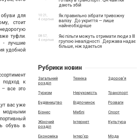
готівку в транспорті . QR-квитки
дають збій
 обуви для
10:21,
Як правильно зібрати тривожну
4 серпня
валізу . До укриття — лише
му, стоит
найнеобхідніше
 недорогую
даже туфли.
08:57,
Які пільги можуть отримати люди з III
4 серпня
групою інвалідності . Держава надає
к - лучшие
більше, ніж здається
ия удобной
Рубрики новин
ссортимент
Загальний
Техніка
Здоров'я
й подход к
розділ
 – все это
Туризм
Нерухомість
Транспорт
Будівництво
Відпочинок
Розваги
ут вас уже
б, модными
Бізнес
Меблі
Спорт
спортивный
Жіночий
Інтернет
Культура
ть обувь в
розділ
Економіка
Інтер'єр
Мода