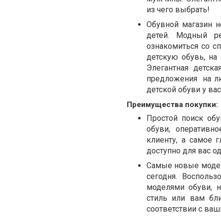
из чего выбрать!
Обувной магазин н
детей. Модный ре
ознакомиться со с
детскую обувь, на 
Элегантная детск
предложения
на л
детской обуви у ва
Преимущества покупки:
Простой поиск обу
обуви, оперативн
клиенту, а самое
доступно для вас 
Самые новые модел
сегодня. Восполь
моделями обуви, н
стиль или вам бл
соответствии с ва