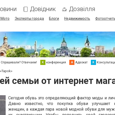
овини
Довідник
Дозвілля
/ Мото
Эксперты города
Блоги
Недвижимость
Фотоотчет
Спрашивали? Отвечаем!
К
конференция
А
Адвокат
К
Консультац
 «Tapok»
ей семьи от интернет маг
Сегодня обувь это определяющий фактор моды и личн
Давно известно, что покупка обуви улучшает н
женщин, а каждая пара новой модной обуви для муж
их счастливыми. Чтобы пополнить свой гардер