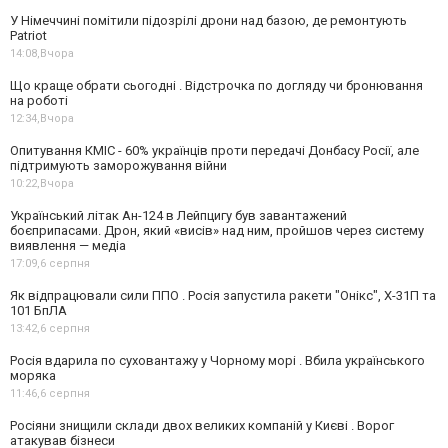
У Німеччині помітили підозрілі дрони над базою, де ремонтують
Patriot
14:08,
Вчора
Що краще обрати сьогодні . Відстрочка по догляду чи бронювання
на роботі
12:34,
Вчора
Опитування КМІС - 60% українців проти передачі Донбасу Росії, але
підтримують заморожування війни
10:22,
Вчора
Український літак Ан-124 в Лейпцигу був завантажений
боєприпасами. Дрон, який «висів» над ним, пройшов через систему
виявлення — медіа
17:09,
6 серпня
Як відпрацювали сили ППО . Росія запустила ракети "Онікс", Х-31П та
101 БпЛА
13:42,
6 серпня
Росія вдарила по суховантажу у Чорному морі . Вбила українського
моряка
11:46,
6 серпня
Росіяни знищили склади двох великих компаній у Києві . Ворог
атакував бізнеси