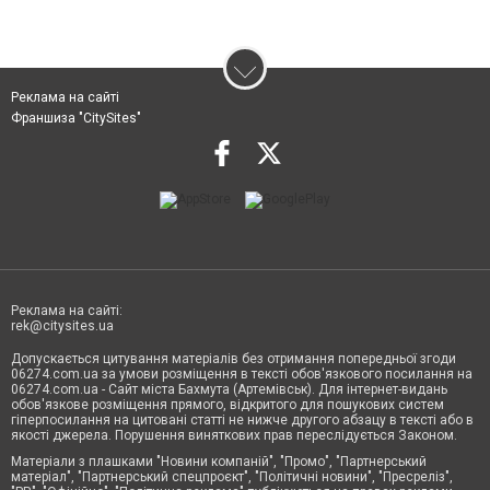
Реклама на сайті
Франшиза "CitySites"
Реклама на сайті:
rek@citysites.ua
Допускається цитування матеріалів без отримання попередньої згоди
06274.com.ua за умови розміщення в тексті обов'язкового посилання на
06274.com.ua - Сайт міста Бахмута (Артемівськ). Для інтернет-видань
обов'язкове розміщення прямого, відкритого для пошукових систем
гіперпосилання на цитовані статті не нижче другого абзацу в тексті або в
якості джерела. Порушення виняткових прав переслідується Законом.
Матеріали з плашками "Новини компаній", "Промо", "Партнерський
матеріал", "Партнерський спецпроєкт", "Політичні новини", "Пресреліз",