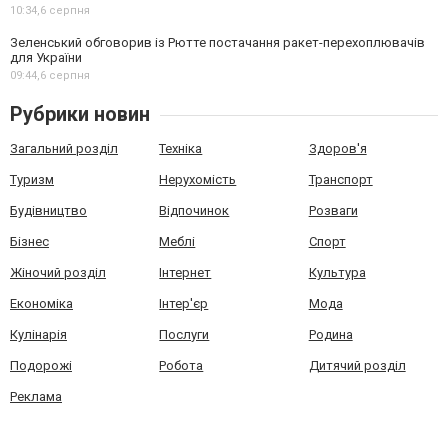
10:34,
6 серпня
Зеленський обговорив із Рютте постачання ракет-перехоплювачів
для України
09:44,
6 серпня
Рубрики новин
Загальний розділ
Техніка
Здоров'я
Туризм
Нерухомість
Транспорт
Будівництво
Відпочинок
Розваги
Бізнес
Меблі
Спорт
Жіночий розділ
Інтернет
Культура
Економіка
Інтер'єр
Мода
Кулінарія
Послуги
Родина
Подорожі
Робота
Дитячий розділ
Реклама