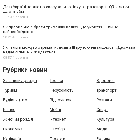
Де в Україні повністю скасували готівку в транспорті . QR-квитки
дають збій
11:43,
4 серпня
Як правильно зібрати тривожну валізу . До укриття — лише
найнеобхідніше
10:21,
4 серпня
Які пільги можуть отримати люди з III групою інвалідності . Держава
надає більше, ніж здається
08:57,
4 серпня
Рубрики новин
Загальний розділ
Техніка
Здоров'я
Туризм
Нерухомість
Транспорт
Будівництво
Відпочинок
Розваги
Бізнес
Меблі
Спорт
Жіночий розділ
Інтернет
Культура
Економіка
Інтер'єр
Мода
Кулінарія
Послуги
Родина