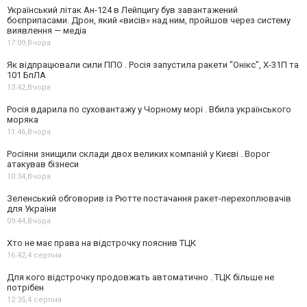
Український літак Ан-124 в Лейпцигу був завантажений
боєприпасами. Дрон, який «висів» над ним, пройшов через систему
виявлення — медіа
17:09,
Вчора
Як відпрацювали сили ППО . Росія запустила ракети "Онікс", Х-31П та
101 БпЛА
13:42,
Вчора
Росія вдарила по суховантажу у Чорному морі . Вбила українського
моряка
11:46,
Вчора
Росіяни знищили склади двох великих компаній у Києві . Ворог
атакував бізнеси
10:34,
Вчора
Зеленський обговорив із Рютте постачання ракет-перехоплювачів
для України
09:44,
Вчора
Хто не має права на відстрочку пояснив ТЦК
16:42,
4 серпня
Для кого відстрочку продовжать автоматично . ТЦК більше не
потрібен
12:35,
4 серпня