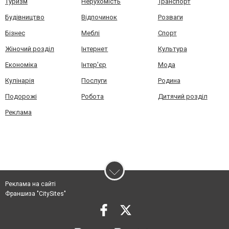
Туризм
Нерухомість
Транспорт
Будівництво
Відпочинок
Розваги
Бізнес
Меблі
Спорт
Жіночий розділ
Інтернет
Культура
Економіка
Інтер'єр
Мода
Кулінарія
Послуги
Родина
Подорожі
Робота
Дитячий розділ
Реклама
Реклама на сайті
Франшиза "CitySites"