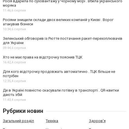
Росія вдарила по суховантажу у Чорному морі . Вбила українського
моряка
11:46,
6 серпня
Росіяни знищили склади двох великих компаній у Києві . Ворог
атакував бізнеси
10:34,
6 серпня
Зеленський обговорив із Рютте постачання ракет-перехоплювачів
для України
09:44,
6 серпня
Хто не має права на відстрочку пояснив ТЦК
16:42,
4 серпня
Для кого відстрочку продовжать автоматично . ТЦК більше не
потрібен
12:35,
4 серпня
Де в Україні повністю скасували готівку в транспорті . QR-квитки
дають збій
11:43,
4 серпня
Рубрики новин
Загальний розділ
Техніка
Здоров'я