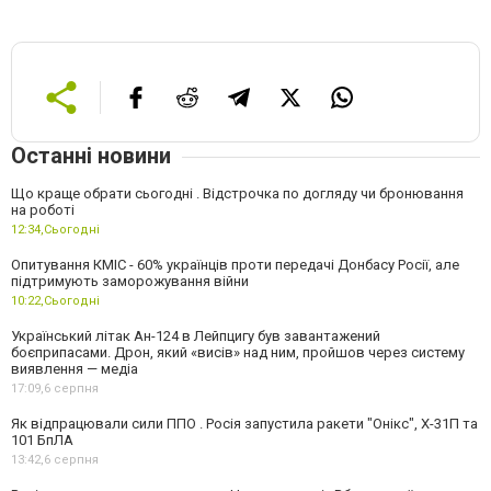
Останні новини
Що краще обрати сьогодні . Відстрочка по догляду чи бронювання
на роботі
12:34,
Сьогодні
Опитування КМІС - 60% українців проти передачі Донбасу Росії, але
підтримують заморожування війни
10:22,
Сьогодні
Український літак Ан-124 в Лейпцигу був завантажений
боєприпасами. Дрон, який «висів» над ним, пройшов через систему
виявлення — медіа
17:09,
6 серпня
Як відпрацювали сили ППО . Росія запустила ракети "Онікс", Х-31П та
101 БпЛА
13:42,
6 серпня