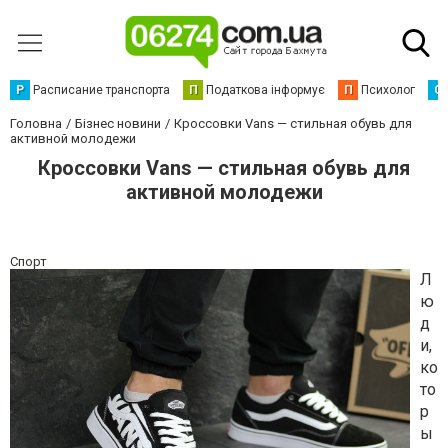
Р
Расписание транспорта
П
Податкова інформує
П
Психолог
С
Головна
Бізнес новини
Кроссовки Vans — стильная обувь для
активной молодежи
Кроссовки Vans — стильная обувь для
активной молодежи
Спорт
Л
ю
д
и,
ко
то
р
ы