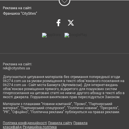
Реклама на сайті
Франшиза "CitySites"
Реклама на сайті:
rek@citysites.ua
Допускається цитування матеріалів без отримання попередньої згоди
06274.com.ua за умови розміщення в тексті обов'язкового посилання на
06274.com.ua - Сайт міста Бахмута (Артемівськ). Для інтернет-видань
обов'язкове розміщення прямого, відкритого для пошукових систем
гіперпосилання на цитовані статті не нижче другого абзацу в тексті або в
якості джерела. Порушення виняткових прав переслідується Законом.
Матеріали з плашками "Новини компаній", "Промо", "Партнерський
матеріал", "Партнерський спецпроєкт", "Політичні новини", "Пресреліз",
"PR", "Офіційно", "Політична реклама" публікуються на правах реклами.
Політика конфіденційності
Правила сайту
Правила
класифайд
Редакційна політика