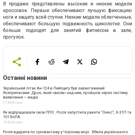
В продаже представлены высокие и низкие модели
кроссовок. Первые обеспечивают лучшую фиксацию
ноги и защиту всей ступни. Низкие модели облегченные,
обеспечивают большую подвижность щиколотке. Они
больше подходят для занятий фитнесом в зале,
прогулок.
Останні новини
Український літак Ан-124 в Лейпцигу був завантажений
боєприпасами. Дрон, який «висів» над ним, пройшов через систему
виявлення — медіа
17:09,
Вчора
Як відпрацювали сили ППО . Росія запустила ракети "Онікс", Х-31П та
101 БпЛА
13:42,
Вчора
Росія вдарила по суховантажу у Чорному морі . Вбила українського