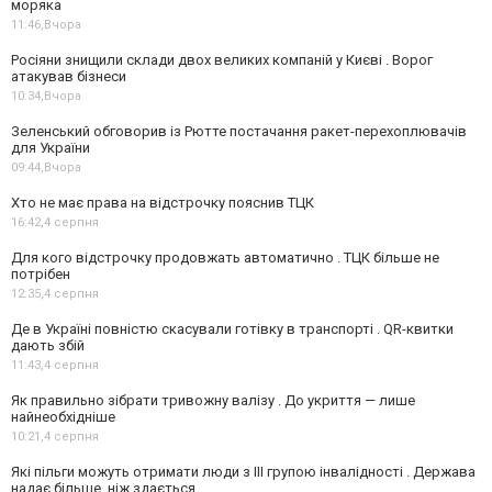
моряка
11:46,
Вчора
Росіяни знищили склади двох великих компаній у Києві . Ворог
атакував бізнеси
10:34,
Вчора
Зеленський обговорив із Рютте постачання ракет-перехоплювачів
для України
09:44,
Вчора
Хто не має права на відстрочку пояснив ТЦК
16:42,
4 серпня
Для кого відстрочку продовжать автоматично . ТЦК більше не
потрібен
12:35,
4 серпня
Де в Україні повністю скасували готівку в транспорті . QR-квитки
дають збій
11:43,
4 серпня
Як правильно зібрати тривожну валізу . До укриття — лише
найнеобхідніше
10:21,
4 серпня
Які пільги можуть отримати люди з III групою інвалідності . Держава
надає більше, ніж здається