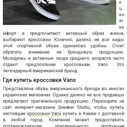
е
ц
ен
ят
ко
мфорт и предпочитают активный образ жизни,
выбирают кроссовки. Конечно, далеко не все виды
этой спортивной обуви одинаково удобны. Стоит
обратить внимание на брендовую продукцию.
Молодежь и активные люди среднего возраста часто
отдают предпочтение кроссовкам Vans. Это
легендарный американский бренд.
Где купить кроссовки Vans
Представлена обувь американского бренда во многих
украинских магазинах. Однако далеко не все продавцы
предлагают оригинальную продукцию. Переходите на
сайт интернет-магазина Sneaker Studio, чтобы купить
настоящие
кроссовки Vans
купить в Киеве с доставкой
в любой город. Компания может предоставить
подтверждающие оригинальность продукции