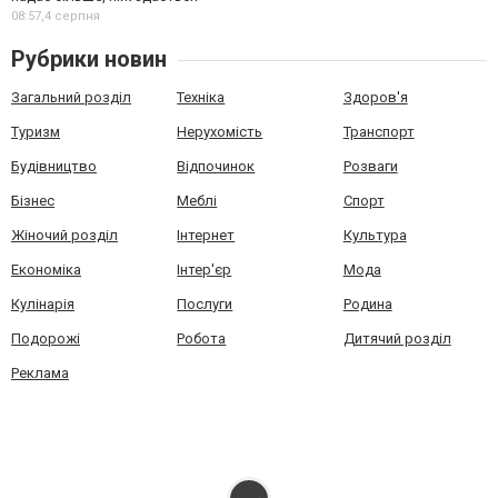
08:57,
4 серпня
Рубрики новин
Загальний розділ
Техніка
Здоров'я
Туризм
Нерухомість
Транспорт
Будівництво
Відпочинок
Розваги
Бізнес
Меблі
Спорт
Жіночий розділ
Інтернет
Культура
Економіка
Інтер'єр
Мода
Кулінарія
Послуги
Родина
Подорожі
Робота
Дитячий розділ
Реклама