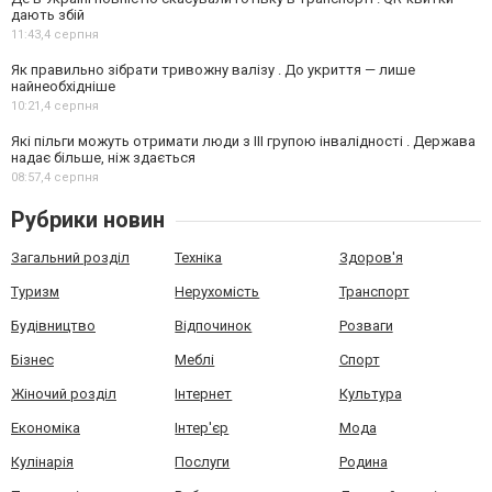
дають збій
11:43,
4 серпня
Як правильно зібрати тривожну валізу . До укриття — лише
найнеобхідніше
10:21,
4 серпня
Які пільги можуть отримати люди з III групою інвалідності . Держава
надає більше, ніж здається
08:57,
4 серпня
Рубрики новин
Загальний розділ
Техніка
Здоров'я
Туризм
Нерухомість
Транспорт
Будівництво
Відпочинок
Розваги
Бізнес
Меблі
Спорт
Жіночий розділ
Інтернет
Культура
Економіка
Інтер'єр
Мода
Кулінарія
Послуги
Родина