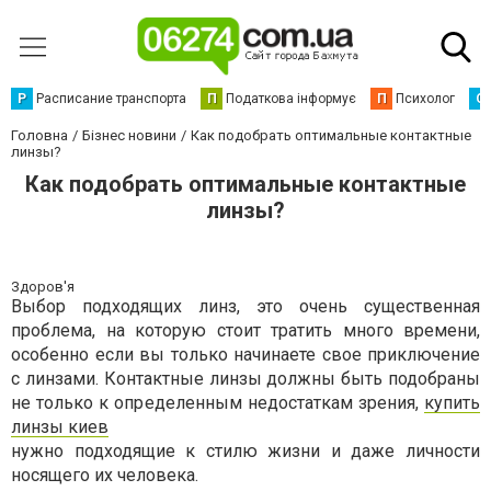
Р
Расписание транспорта
П
Податкова інформує
П
Психолог
С
Головна
Бізнес новини
Как подобрать оптимальные контактные
линзы?
Как подобрать оптимальные контактные
линзы?
Здоров'я
Выбор подходящих линз, это очень существенная
проблема, на которую стоит тратить много времени,
особенно если вы только начинаете свое приключение
с линзами. Контактные линзы должны быть подобраны
не только к определенным недостаткам зрения,
купить
линзы киев
нужно подходящие к стилю жизни и даже личности
носящего их человека.