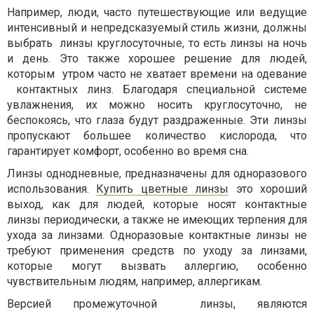
Например, люди, часто путешествующие или ведущие
интенсивный и непредсказуемый стиль жизни, должны
выбрать линзы круглосуточные, то есть линзы на ночь
и день. Это также хорошее решение для людей,
которым утром часто не хватает времени на одевание
контактных линз. Благодаря специальной системе
увлажнения, их можно носить круглосуточно, не
беспокоясь, что глаза будут раздраженные. Эти линзы
пропускают большее количество кислорода, что
гарантирует комфорт, особенно во время сна.
Линзы однодневные, предназначены для одноразового
использования.
Купить цветные линзы
это хороший
выход, как для людей, которые носят контактные
линзы периодически, а также не имеющих терпения для
ухода за линзами. Одноразовые контактные линзы не
требуют применения средств по уходу за линзами,
которые могут вызвать аллергию, особенно
чувствительным людям, например, аллергикам.
Версией промежуточной линзы, являются