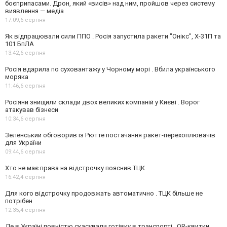
боєприпасами. Дрон, який «висів» над ним, пройшов через систему
виявлення — медіа
17:09,
6 серпня
Як відпрацювали сили ППО . Росія запустила ракети "Онікс", Х-31П та
101 БпЛА
13:42,
6 серпня
Росія вдарила по суховантажу у Чорному морі . Вбила українського
моряка
11:46,
6 серпня
Росіяни знищили склади двох великих компаній у Києві . Ворог
атакував бізнеси
10:34,
6 серпня
Зеленський обговорив із Рютте постачання ракет-перехоплювачів
для України
09:44,
6 серпня
Хто не має права на відстрочку пояснив ТЦК
16:42,
4 серпня
Для кого відстрочку продовжать автоматично . ТЦК більше не
потрібен
12:35,
4 серпня
Де в Україні повністю скасували готівку в транспорті . QR-квитки