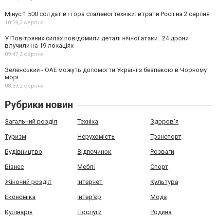
Мінус 1 500 солдатів і гора спаленої техніки: втрати Росії на 2 серпня
10:39,
2 серпня
У Повітряних силах повідомили деталі нічної атаки . 24 дрони
влучили на 19 локаціях
09:47,
2 серпня
Зеленський - ОАЕ можуть допомогти Україні з безпекою в Чорному
морі
08:39,
2 серпня
Рубрики новин
Загальний розділ
Техніка
Здоров'я
Туризм
Нерухомість
Транспорт
Будівництво
Відпочинок
Розваги
Бізнес
Меблі
Спорт
Жіночий розділ
Інтернет
Культура
Економіка
Інтер'єр
Мода
Кулінарія
Послуги
Родина