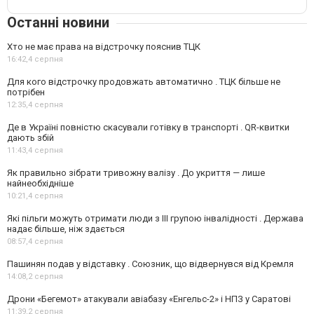
Останні новини
Хто не має права на відстрочку пояснив ТЦК
16:42,
4 серпня
Для кого відстрочку продовжать автоматично . ТЦК більше не
потрібен
12:35,
4 серпня
Де в Україні повністю скасували готівку в транспорті . QR-квитки
дають збій
11:43,
4 серпня
Як правильно зібрати тривожну валізу . До укриття — лише
найнеобхідніше
10:21,
4 серпня
Які пільги можуть отримати люди з III групою інвалідності . Держава
надає більше, ніж здається
08:57,
4 серпня
Пашинян подав у відставку . Союзник, що відвернувся від Кремля
14:08,
2 серпня
Дрони «Бегемот» атакували авіабазу «Енгельс-2» і НПЗ у Саратові
11:39,
2 серпня