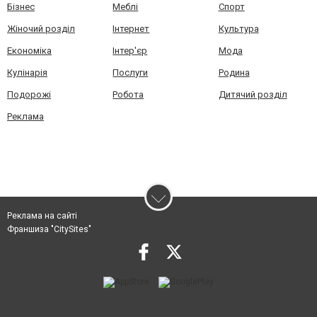
Бізнес
Меблі
Спорт
Жіночий розділ
Інтернет
Культура
Економіка
Інтер'єр
Мода
Кулінарія
Послуги
Родина
Подорожі
Робота
Дитячий розділ
Реклама
Реклама на сайті
Франшиза "CitySites"