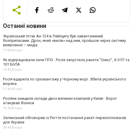
Останні новини
Український літак Ан-124 в Лейпцигу був завантажений
боєприпасами. Дрон, який «висів» над ним, пройшов через систему
виявлення — медіа
17:09,
Вчора
Як відпрацювали сили ППО . Росія запустила ракети "Онікс", Х-31П та
101 БпЛА
13:42,
Вчора
Росія вдарила по суховантажу у Чорному морі . Вбила українського
моряка
11:46,
Вчора
Росіяни знищили склади двох великих компаній у Києві . Ворог
атакував бізнеси
10:34,
Вчора
Зеленський обговорив із Рютте постачання ракет-перехоплювачів
для України
09:44,
Вчора