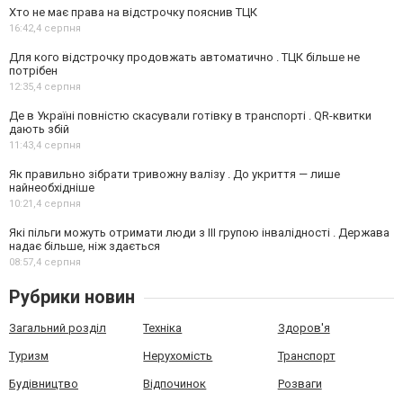
Хто не має права на відстрочку пояснив ТЦК
16:42,
4 серпня
Для кого відстрочку продовжать автоматично . ТЦК більше не
потрібен
12:35,
4 серпня
Де в Україні повністю скасували готівку в транспорті . QR-квитки
дають збій
11:43,
4 серпня
Як правильно зібрати тривожну валізу . До укриття — лише
найнеобхідніше
10:21,
4 серпня
Які пільги можуть отримати люди з III групою інвалідності . Держава
надає більше, ніж здається
08:57,
4 серпня
Рубрики новин
Загальний розділ
Техніка
Здоров'я
Туризм
Нерухомість
Транспорт
Будівництво
Відпочинок
Розваги