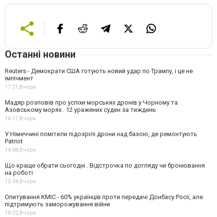
Останні новини
Reuters - Демократи США готують новий удар по Трампу, і це не
імпічмент
17:21,
Вчора
Мадяр розповів про успіхи морських дронів у Чорному та
Азовському морях . 12 уражених суден за тиждень
16:17,
Вчора
У Німеччині помітили підозрілі дрони над базою, де ремонтують
Patriot
14:08,
Вчора
Що краще обрати сьогодні . Відстрочка по догляду чи бронювання
на роботі
12:34,
Вчора
Опитування КМІС - 60% українців проти передачі Донбасу Росії, але
підтримують заморожування війни
10:22,
Вчора