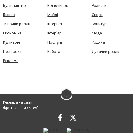
Будівництво
Відпочинок
Розваги
Бізнес
Меблі
Спорт
Жіночий розділ
Інтернет
Культура
Економіка
Інтер'єр
Мода
Кулінарія
Послуги
Родина
Подорожі
Робота
Дитячий розділ
Реклама
Реклама на сайті
Франшиза "CitySites"