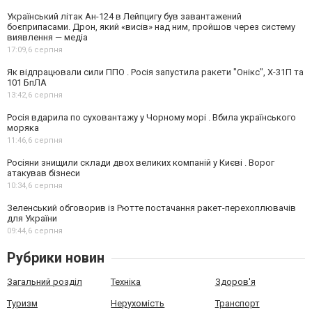
Український літак Ан-124 в Лейпцигу був завантажений
боєприпасами. Дрон, який «висів» над ним, пройшов через систему
виявлення — медіа
17:09,
6 серпня
Як відпрацювали сили ППО . Росія запустила ракети "Онікс", Х-31П та
101 БпЛА
13:42,
6 серпня
Росія вдарила по суховантажу у Чорному морі . Вбила українського
моряка
11:46,
6 серпня
Росіяни знищили склади двох великих компаній у Києві . Ворог
атакував бізнеси
10:34,
6 серпня
Зеленський обговорив із Рютте постачання ракет-перехоплювачів
для України
09:44,
6 серпня
Рубрики новин
Загальний розділ
Техніка
Здоров'я
Туризм
Нерухомість
Транспорт