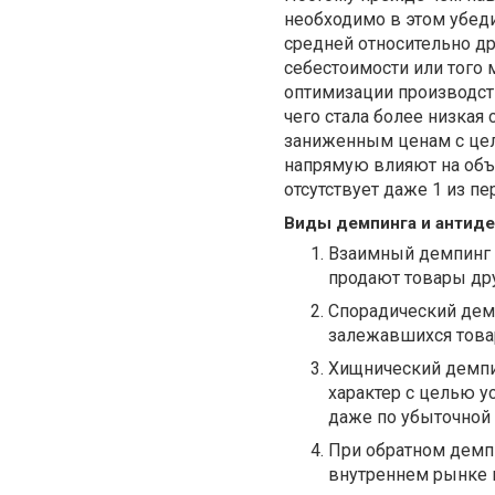
необходимо в этом убеди
средней относительно др
себестоимости или того
оптимизации производст
чего стала более низкая
заниженным ценам с цель
напрямую влияют на объ
отсутствует даже 1 из п
Виды демпинга и антид
Взаимный демпинг в
продают товары дру
Спорадический дем
залежавшихся товар
Хищнический демпи
характер с целью у
даже по убыточной 
При обратном демп
внутреннем рынке п