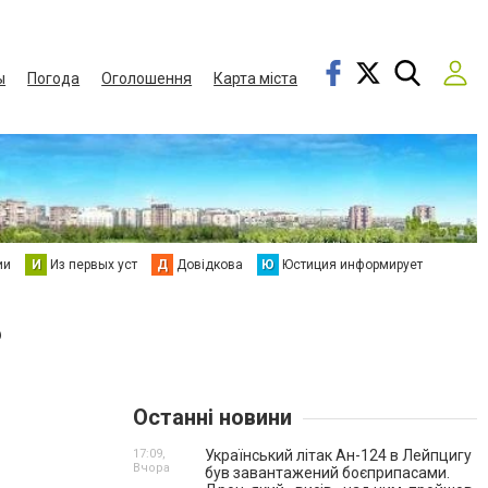
ы
Погода
Оголошення
Карта міста
ии
И
Из первых уст
Д
Довідкова
Ю
Юстиция информирует
?
Останні новини
17:09,
Український літак Ан-124 в Лейпцигу
Вчора
був завантажений боєприпасами.