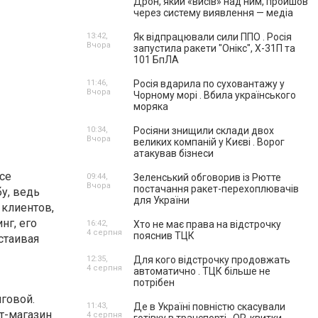
Дрон, який «висів» над ним, пройшов
через систему виявлення — медіа
13:42,
Як відпрацювали сили ППО . Росія
Вчора
запустила ракети "Онікс", Х-31П та
101 БпЛА
11:46,
Росія вдарила по суховантажу у
Вчора
Чорному морі . Вбила українського
моряка
10:34,
Росіяни знищили склади двох
Вчора
великих компаній у Києві . Ворог
атакував бізнеси
ce
09:44,
Зеленський обговорив із Рютте
Вчора
постачання ракет-перехоплювачів
у, ведь
для України
 клиентов,
нг, его
16:42,
Хто не має права на відстрочку
4 серпня
пояснив ТЦК
стаивая
12:35,
Для кого відстрочку продовжать
4 серпня
автоматично . ТЦК більше не
потрібен
говой.
11:43,
Де в Україні повністю скасували
т-магазин
4 серпня