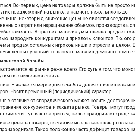
ться. Во-первых, цена на товары должна быть не просто 
угих предложений на рынке, а намного ниже, вплоть до
 меньше. Во-вторых, снижение цены не является следстви
венных затрат или наращивания объемов производства, с
 себестоимость. В-третьих, магазин умышленно продает то
ю навредить конкурентам и привлечь клиентов. Т.е. его 
емы продаж остальных игроков ниши и отрасли в целом. 
еречисленных условий, то назвать магазин демпингером нел
емпинговой борьбы
стречается на рынке реже всего. Его суть в том, что мон
гим по сниженной ставке.
пинг – является мерой для освобождения от излишков ил
ов. Носит временный (периодический) характер.
нг в отличие от спорадического может носить долгосрочн
странения конкурентов и захвата рынка. Товары могут про
стоимости. Тут, как говориться, цель оправдывает средств
инге цены на товары, поставляемые на внешние рынки в
роизводителя. Такое положение часто дефицит товаров н