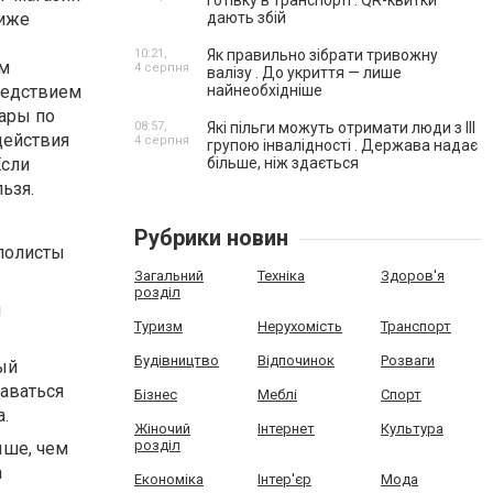
готівку в транспорті . QR-квитки
ниже
дають збій
10:21,
Як правильно зібрати тривожну
ем
4 серпня
валізу . До укриття — лише
ледствием
найнеобхідніше
вары по
08:57,
Які пільги можуть отримати люди з III
действия
4 серпня
групою інвалідності . Держава надає
Если
більше, ніж здається
ьзя.
Рубрики новин
ополисты
Загальний
Техніка
Здоров'я
розділ
и
Туризм
Нерухомість
Транспорт
Будівництво
Відпочинок
Розваги
ый
даваться
Бізнес
Меблі
Спорт
а.
Жіночий
Інтернет
Культура
розділ
ыше, чем
а
Економіка
Інтер'єр
Мода