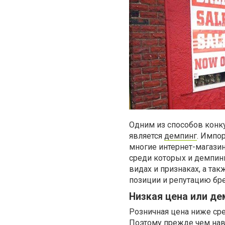
Одним из способов конк
является
демпинг
. Импо
многие интернет-магази
среди которых и демпинг 
видах и признаках, а та
позиции и репутацию бре
Низкая цена или де
Розничная цена ниже ср
Поэтому прежде чем нав