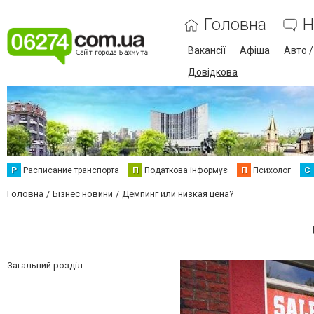
Головна
Н
Вакансії
Афіша
Авто 
Довідкова
Р
Расписание транспорта
П
Податкова інформує
П
Психолог
С
Головна
Бізнес новини
Демпинг или низкая цена?
Загальний розділ