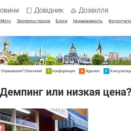
овини
Довідник
Дозвілля
/ Мото
Эксперты города
Блоги
Недвижимость
Фотоотчет
Спрашивали? Отвечаем!
К
конференция
А
Адвокат
К
Консультац
Демпинг или низкая цена