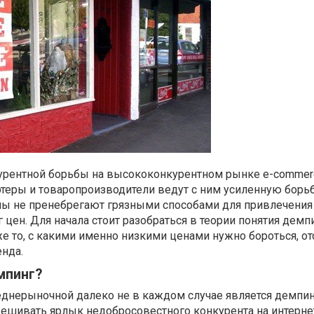
урентной борьбы на высококонкурентном рынке e-commer
ртеры и товаропроизводители ведут с ним усиленную борьб
ны не пренебрегают грязными способами для привлечения
цен. Для начала стоит разобраться в теории понятия демпи
кже то, с какими именно низкими ценами нужно бороться, от
нда.
мпинг?
еднерыночной далеко не в каждом случае является демпин
ешивать ярлык недобросовестного конкурента на интерне