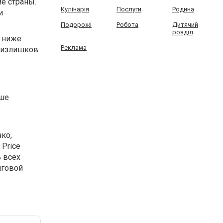
е страны.
Кулінарія
Послуги
Родина
и
Подорожі
Робота
Дитячий
розділ
и ниже
Реклама
х излишков
ыше
ко,
Price
ь всех
нговой