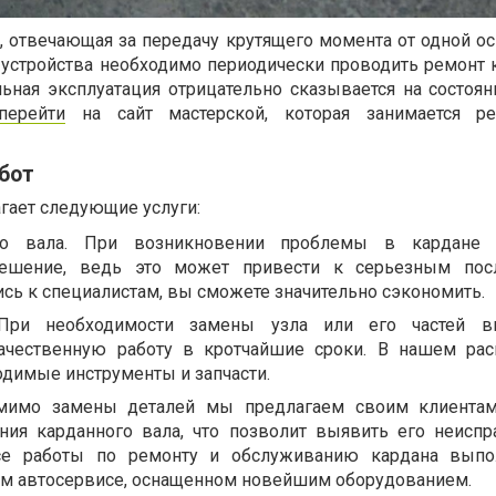
, отвечающая за передачу крутящего момента от одной ос
 устройства необходимо периодически проводить ремонт 
льная эксплуатация отрицательно сказывается на состоян
перейти
на сайт мастерской, которая занимается р
бот
гает следующие услуги:
го вала. При возникновении проблемы в кардане
ешение, ведь это может привести к серьезным посл
сь к специалистам, вы сможете значительно сэкономить.
 При необходимости замены узла или его частей 
качественную работу в кротчайшие сроки. В нашем ра
одимые инструменты и запчасти.
мимо замены деталей мы предлагаем своим клиентам
яния карданного вала, что позволит выявить его неиспр
Все работы по ремонту и обслуживанию кардана выпо
м автосервисе, оснащенном новейшим оборудованием.