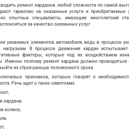
зводить ремонт карданов любой сложности по самой выг
 дают гарантию на оказанные услуги и приобретаемые з
ько опытные специалисты, имеющие многолетний ста
спокоиться за качество оказанных услуг.
лее уязвимых элементов автомобиля, ведь в процессе эк
 нагрузкам. В процессе движения кардан испытывает 
гативные факторы, которые под их воздействием изн
ы. Именно поэтому ремонт кардана должен проводиться
 выйти из строя раньше положенного срока.
ключевых признаков, которые говорят о необходимос
ста. Речь идет о таких симптомах:
екот;
и кардана;
м колесе;
ла;
ет;