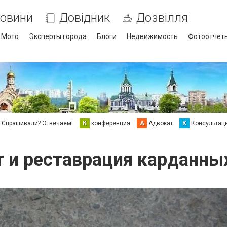
овини
Довідник
Дозвілля
/ Мото
Эксперты города
Блоги
Недвижимость
Фотоотчет
Спрашивали? Отвечаем!
К
конференция
А
Адвокат
К
Консультац
 и реставрация карданны