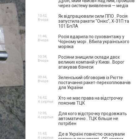
Дрон, який «висів» над ним, пройшов
через систему виявлення — медіа
13:42,
Як відпрацювали сили ППО . Росія
Вчора
запустила ракети "Онікс", Х-31П та
101 БпЛА
11:46,
Росія вдарила по суховантажу у
Вчора
Чорному морі . Вбила українського
моряка
10:34,
Росіяни знищили склади двох
Вчора
великих компаній у Києві . Ворог
атакував бізнеси
09:44,
Зеленський обговорив із Рютте
Вчора
постачання ракет-перехоплювачів
для України
16:42,
Хто не має права на відстрочку
4 серпня
пояснив ТЦК
12:35,
Для кого відстрочку продовжать
4 серпня
автоматично . ТЦК більше не
потрібен
11:43,
Де в Україні повністю скасували
4 серпня