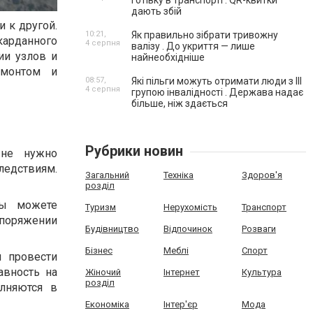
готівку в транспорті . QR-квитки
дають збій
и к другой.
10:21,
Як правильно зібрати тривожну
карданного
4 серпня
валізу . До укриття — лише
ии узлов и
найнеобхідніше
емонтом и
08:57,
Які пільги можуть отримати люди з III
4 серпня
групою інвалідності . Держава надає
більше, ніж здається
Рубрики новин
 не нужно
едствиям.
Загальний
Техніка
Здоров'я
розділ
вы можете
Туризм
Нерухомість
Транспорт
споряжении
Будівництво
Відпочинок
Розваги
Бізнес
Меблі
Спорт
 провести
авность на
Жіночий
Інтернет
Культура
розділ
лняются в
Економіка
Інтер'єр
Мода