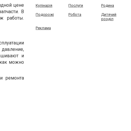
одной цене
Кулінарія
Послуги
Родина
апчасти. В
Подорожі
Робота
Дитячий
ж работы.
розділ
Реклама
сплуатации
давление,
ашивают и
 как можно
ти ремонта