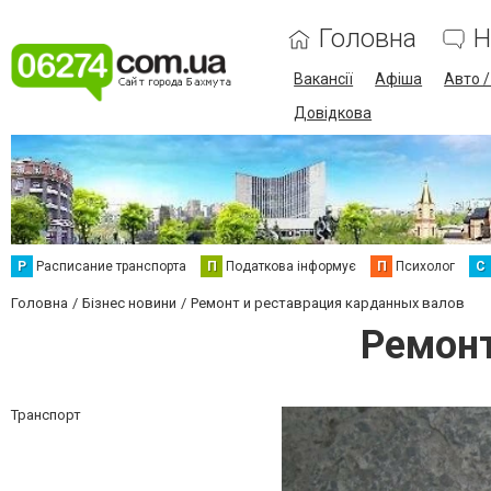
Головна
Н
Вакансії
Афіша
Авто 
Довідкова
Р
Расписание транспорта
П
Податкова інформує
П
Психолог
С
Головна
Бізнес новини
Ремонт и реставрация карданных валов
Ремонт
Транспорт