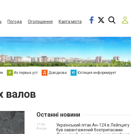
ы
Погода
Оголошення
Карта міста
ии
И
Из первых уст
Д
Довідкова
Ю
Юстиция информирует
х валов
Останні новини
17:09,
Український літак Ан-124 в Лейпцигу
Вчора
був завантажений боєприпасами.