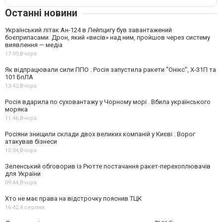
Останні новини
Український літак Ан-124 в Лейпцигу був завантажений
боєприпасами. Дрон, який «висів» над ним, пройшов через систему
виявлення — медіа
17:09,
Вчора
Як відпрацювали сили ППО . Росія запустила ракети "Онікс", Х-31П та
101 БпЛА
13:42,
Вчора
Росія вдарила по суховантажу у Чорному морі . Вбила українського
моряка
11:46,
Вчора
Росіяни знищили склади двох великих компаній у Києві . Ворог
атакував бізнеси
10:34,
Вчора
Зеленський обговорив із Рютте постачання ракет-перехоплювачів
для України
09:44,
Вчора
Хто не має права на відстрочку пояснив ТЦК
16:42,
4 серпня