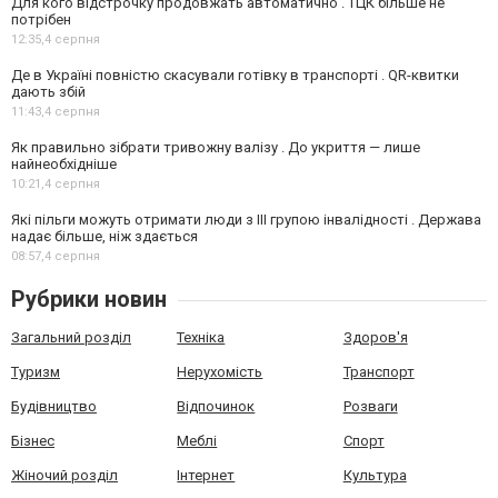
Для кого відстрочку продовжать автоматично . ТЦК більше не
потрібен
12:35,
4 серпня
Де в Україні повністю скасували готівку в транспорті . QR-квитки
дають збій
11:43,
4 серпня
Як правильно зібрати тривожну валізу . До укриття — лише
найнеобхідніше
10:21,
4 серпня
Які пільги можуть отримати люди з III групою інвалідності . Держава
надає більше, ніж здається
08:57,
4 серпня
Рубрики новин
Загальний розділ
Техніка
Здоров'я
Туризм
Нерухомість
Транспорт
Будівництво
Відпочинок
Розваги
Бізнес
Меблі
Спорт
Жіночий розділ
Інтернет
Культура