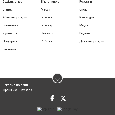
Будівництво
Відпочинок
Розваги
Бізнес
Меблі
Спорт
Жіночий розділ
Інтернет
Культура
Економіка
Інтер'єр
Мода
Кулінарія
Послуги
Родина
Подорожі
Робота
Дитячий розділ
Реклама
Реклама на сайті
Франшиза "CitySites"