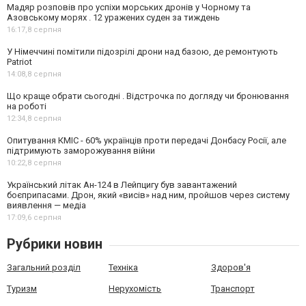
Мадяр розповів про успіхи морських дронів у Чорному та
Азовському морях . 12 уражених суден за тиждень
16:17,
8 серпня
У Німеччині помітили підозрілі дрони над базою, де ремонтують
Patriot
14:08,
8 серпня
Що краще обрати сьогодні . Відстрочка по догляду чи бронювання
на роботі
12:34,
8 серпня
Опитування КМІС - 60% українців проти передачі Донбасу Росії, але
підтримують заморожування війни
10:22,
8 серпня
Український літак Ан-124 в Лейпцигу був завантажений
боєприпасами. Дрон, який «висів» над ним, пройшов через систему
виявлення — медіа
17:09,
6 серпня
Рубрики новин
Загальний розділ
Техніка
Здоров'я
Туризм
Нерухомість
Транспорт