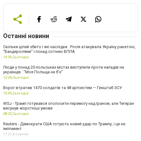
Останні новини
Скільки цілей збито і які наслідки . Росія атакувала Україну ракетою,
"Бандеролями" і понад сотнею БПЛА
14:35,
Сьогодні
Люди у понад 20 польських містах виступили проти нападів на
українців : "Моя Польща не б'є"
12:24,
Сьогодні
Ворог втратив 1470 солдатів та 48 артсистем — Генштаб ЗСУ
10:05,
Сьогодні
WSJ - Трамп готувався оголосити перемогу над Іраном, але Тегеран
висунув жорсткіші умови
08:22,
Сьогодні
Reuters - Демократи США готують новий удар по Трампу, і це не
імпічмент
17:21,
8 серпня