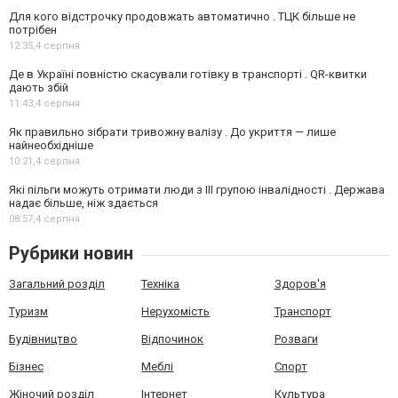
Для кого відстрочку продовжать автоматично . ТЦК більше не
потрібен
12:35,
4 серпня
Де в Україні повністю скасували готівку в транспорті . QR-квитки
дають збій
11:43,
4 серпня
Як правильно зібрати тривожну валізу . До укриття — лише
найнеобхідніше
10:21,
4 серпня
Які пільги можуть отримати люди з III групою інвалідності . Держава
надає більше, ніж здається
08:57,
4 серпня
Рубрики новин
Загальний розділ
Техніка
Здоров'я
Туризм
Нерухомість
Транспорт
Будівництво
Відпочинок
Розваги
Бізнес
Меблі
Спорт
Жіночий розділ
Інтернет
Культура