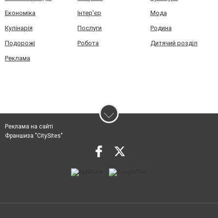
Економіка
Інтер'єр
Мода
Кулінарія
Послуги
Родина
Подорожі
Робота
Дитячий розділ
Реклама
Реклама на сайті
Франшиза "CitySites"