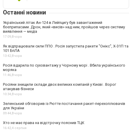
Останні новини
Український літак Ан-124 в Лейпцигу був завантажений
боєприпасами. Дрон, який «висів» над ним, пройшов через систему
виявлення — медіа
17:09,
Вчора
Як відпрацювали сили ППО . Росія запустила ракети "Онікс", Х-31П та
101 БпЛА
13:42,
Вчора
Росія вдарила по суховантажу у Чорному морі . Вбила українського
моряка
11:46,
Вчора
Росіяни знищили склади двох великих компаній у Києві . Ворог
атакував бізнеси
10:34,
Вчора
Зеленський обговорив із Рютте постачання ракет-перехоплювачів
для України
09:44,
Вчора
Хто не має права на відстрочку пояснив ТЦК
16:42,
4 серпня