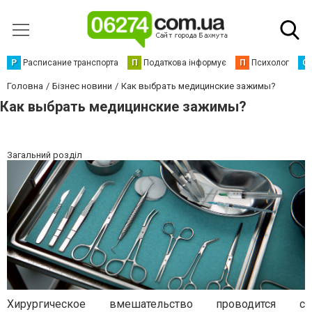
Р
Расписание транспорта
П
Податкова інформує
П
Психолог
С
Головна
Бізнес новини
Как выбрать медицинские зажимы?
Как выбрать медицинские зажимы?
Загальний розділ
Хирургическое вмешательство проводится с