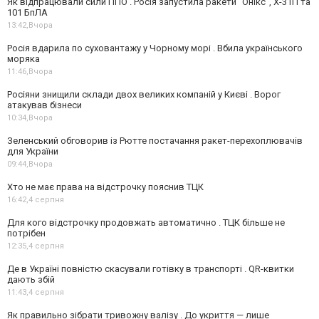
Як відпрацювали сили ППО . Росія запустила ракети "Онікс", Х-31П та
101 БпЛА
13:42,
Вчора
Росія вдарила по суховантажу у Чорному морі . Вбила українського
моряка
11:46,
Вчора
Росіяни знищили склади двох великих компаній у Києві . Ворог
атакував бізнеси
10:34,
Вчора
Зеленський обговорив із Рютте постачання ракет-перехоплювачів
для України
09:44,
Вчора
Хто не має права на відстрочку пояснив ТЦК
16:42,
4 серпня
Для кого відстрочку продовжать автоматично . ТЦК більше не
потрібен
12:35,
4 серпня
Де в Україні повністю скасували готівку в транспорті . QR-квитки
дають збій
11:43,
4 серпня
Як правильно зібрати тривожну валізу . До укриття — лише