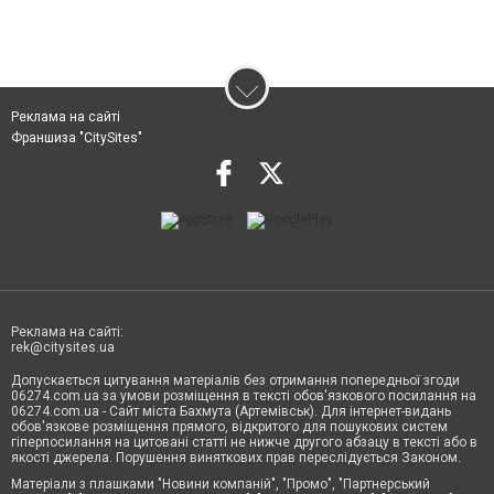
Реклама на сайті
Франшиза "CitySites"
Реклама на сайті:
rek@citysites.ua
Допускається цитування матеріалів без отримання попередньої згоди
06274.com.ua за умови розміщення в тексті обов'язкового посилання на
06274.com.ua - Сайт міста Бахмута (Артемівськ). Для інтернет-видань
обов'язкове розміщення прямого, відкритого для пошукових систем
гіперпосилання на цитовані статті не нижче другого абзацу в тексті або в
якості джерела. Порушення виняткових прав переслідується Законом.
Матеріали з плашками "Новини компаній", "Промо", "Партнерський