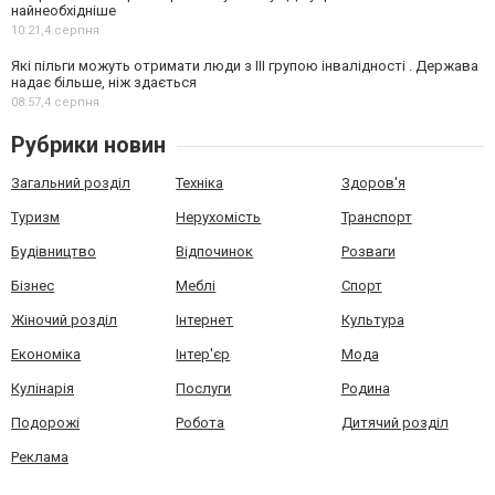
найнеобхідніше
10:21,
4 серпня
Які пільги можуть отримати люди з III групою інвалідності . Держава
надає більше, ніж здається
08:57,
4 серпня
Рубрики новин
Загальний розділ
Техніка
Здоров'я
Туризм
Нерухомість
Транспорт
Будівництво
Відпочинок
Розваги
Бізнес
Меблі
Спорт
Жіночий розділ
Інтернет
Культура
Економіка
Інтер'єр
Мода
Кулінарія
Послуги
Родина
Подорожі
Робота
Дитячий розділ
Реклама