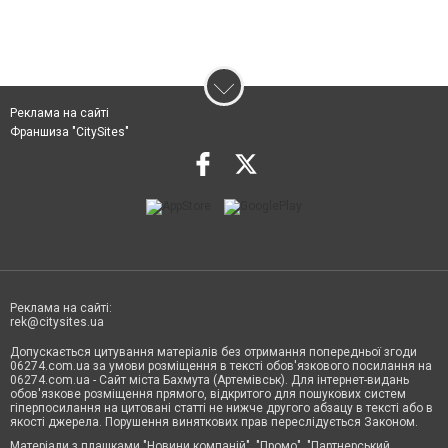
Реклама на сайті
Франшиза "CitySites"
Реклама на сайті:
rek@citysites.ua
Допускається цитування матеріалів без отримання попередньої згоди
06274.com.ua за умови розміщення в тексті обов'язкового посилання на
06274.com.ua - Сайт міста Бахмута (Артемівськ). Для інтернет-видань
обов'язкове розміщення прямого, відкритого для пошукових систем
гіперпосилання на цитовані статті не нижче другого абзацу в тексті або в
якості джерела. Порушення виняткових прав переслідується Законом.
Матеріали з плашками "Новини компаній", "Промо", "Партнерський