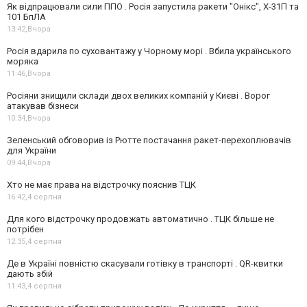
Як відпрацювали сили ППО . Росія запустила ракети "Онікс", Х-31П та
101 БпЛА
13:42,
Вчора
Росія вдарила по суховантажу у Чорному морі . Вбила українського
моряка
11:46,
Вчора
Росіяни знищили склади двох великих компаній у Києві . Ворог
атакував бізнеси
10:34,
Вчора
Зеленський обговорив із Рютте постачання ракет-перехоплювачів
для України
09:44,
Вчора
Хто не має права на відстрочку пояснив ТЦК
16:42,
4 серпня
Для кого відстрочку продовжать автоматично . ТЦК більше не
потрібен
12:35,
4 серпня
Де в Україні повністю скасували готівку в транспорті . QR-квитки
дають збій
11:43,
4 серпня