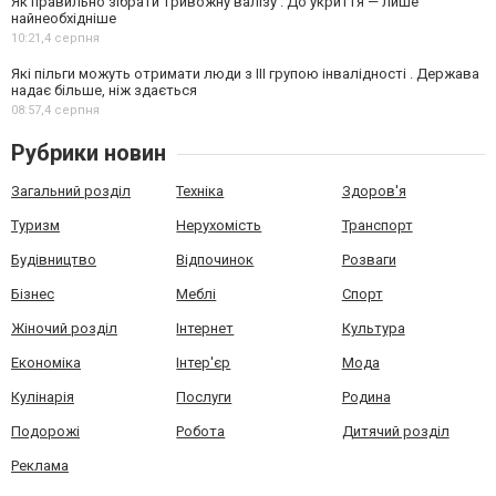
Як правильно зібрати тривожну валізу . До укриття — лише
найнеобхідніше
10:21,
4 серпня
Які пільги можуть отримати люди з III групою інвалідності . Держава
надає більше, ніж здається
08:57,
4 серпня
Рубрики новин
Загальний розділ
Техніка
Здоров'я
Туризм
Нерухомість
Транспорт
Будівництво
Відпочинок
Розваги
Бізнес
Меблі
Спорт
Жіночий розділ
Інтернет
Культура
Економіка
Інтер'єр
Мода
Кулінарія
Послуги
Родина
Подорожі
Робота
Дитячий розділ
Реклама