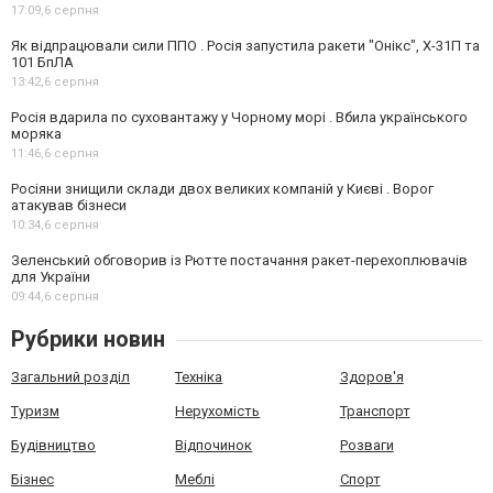
17:09,
6 серпня
Як відпрацювали сили ППО . Росія запустила ракети "Онікс", Х-31П та
101 БпЛА
13:42,
6 серпня
Росія вдарила по суховантажу у Чорному морі . Вбила українського
моряка
11:46,
6 серпня
Росіяни знищили склади двох великих компаній у Києві . Ворог
атакував бізнеси
10:34,
6 серпня
Зеленський обговорив із Рютте постачання ракет-перехоплювачів
для України
09:44,
6 серпня
Рубрики новин
Загальний розділ
Техніка
Здоров'я
Туризм
Нерухомість
Транспорт
Будівництво
Відпочинок
Розваги
Бізнес
Меблі
Спорт