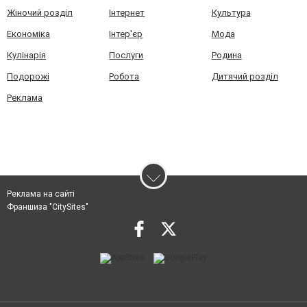
Жіночий розділ
Інтернет
Культура
Економіка
Інтер'єр
Мода
Кулінарія
Послуги
Родина
Подорожі
Робота
Дитячий розділ
Реклама
Реклама на сайті
Франшиза "CitySites"