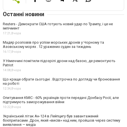
Останні новини
Reuters - Демократи США готують новий удар по Трампу, і це не
імпічмент
17:21,
Вчора
Мадяр розповів про успіхи морських дронів у Чорному та
Азовському морях . 12 уражених суден за тиждень
16:17,
Вчора
У Німеччині помітили підозрілі дрони над базою, де ремонтують
Patriot
14:08,
Вчора
Що краще обрати сьогодні . Відстрочка по догляду чи бронювання
на роботі
12:34,
Вчора
Опитування КМІС - 60% українців проти передачі Донбасу Росії, але
підтримують заморожування війни
10:22,
Вчора
Український літак Ан-124 в Лейпцигу був завантажений
боєприпасами. Дрон, який «висів» над ним, пройшов через систему
виявлення — медіа