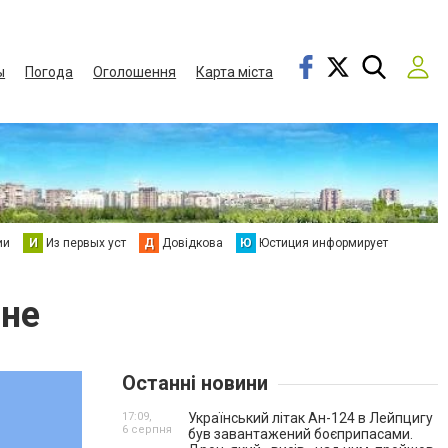
ы
Погода
Оголошення
Карта міста
ии
И
Из первых уст
Д
Довідкова
Ю
Юстиция информирует
ине
Останні новини
17:09,
Український літак Ан-124 в Лейпцигу
6 серпня
був завантажений боєприпасами.