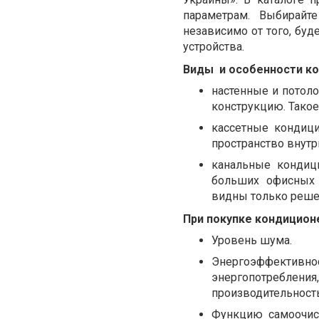
параметрам. Выбирайт
независимо от того, бу
устройства.
Виды
и особенности к
настенные и потол
конструкцию. Тако
кассетные кондици
пространство внут
канальные кондиц
больших офисных 
видны только решет
При покупке кондицион
Уровень шума.
Энергоэффективно
энергопотребления
производительность
Функцию самоочист