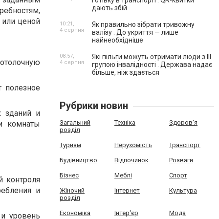
готівку в транспорті . QR-квитки
дають збій
ебностям,
 или ценой
10:21,
Як правильно зібрати тривожну
4 серпня
валізу . До укриття — лише
найнеобхідніше
08:57,
Які пільги можуть отримати люди з III
потолочную
4 серпня
групою інвалідності . Держава надає
більше, ніж здається
т полезное
Рубрики новин
х зданий и
Загальний
Техніка
Здоров'я
ри комнаты
розділ
Туризм
Нерухомість
Транспорт
Будівництво
Відпочинок
Розваги
Бізнес
Меблі
Спорт
й контроля
ребления и
Жіночий
Інтернет
Культура
розділ
Економіка
Інтер'єр
Мода
 и уровень