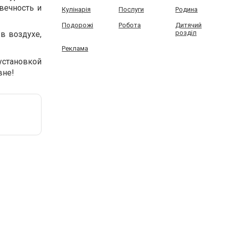
вечность и
Кулінарія
Послуги
Родина
Подорожі
Робота
Дитячий
розділ
в воздухе,
Реклама
установкой
вне!