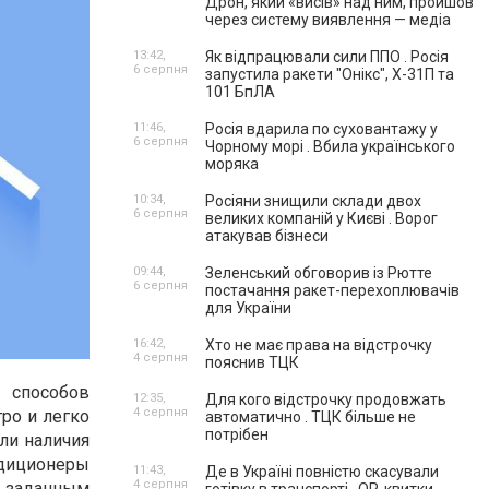
Дрон, який «висів» над ним, пройшов
через систему виявлення — медіа
13:42,
Як відпрацювали сили ППО . Росія
6 серпня
запустила ракети "Онікс", Х-31П та
101 БпЛА
11:46,
Росія вдарила по суховантажу у
6 серпня
Чорному морі . Вбила українського
моряка
10:34,
Росіяни знищили склади двох
6 серпня
великих компаній у Києві . Ворог
атакував бізнеси
09:44,
Зеленський обговорив із Рютте
6 серпня
постачання ракет-перехоплювачів
для України
16:42,
Хто не має права на відстрочку
4 серпня
пояснив ТЦК
 способов
12:35,
Для кого відстрочку продовжать
4 серпня
ро и легко
автоматично . ТЦК більше не
потрібен
ли наличия
диционеры
11:43,
Де в Україні повністю скасували
4 серпня
и заданным