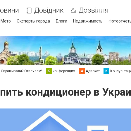
овини
Довідник
Дозвілля
/ Мото
Эксперты города
Блоги
Недвижимость
Фотоотчет
Спрашивали? Отвечаем!
К
конференция
А
Адвокат
К
Консультац
пить кондиционер в Укра