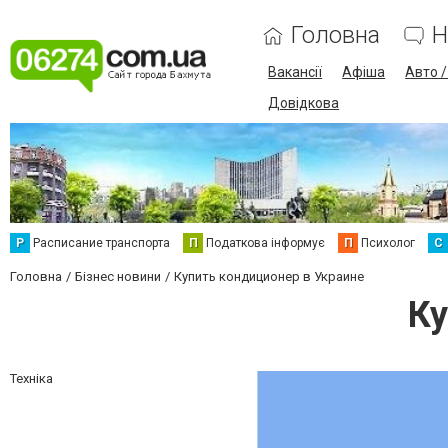
Головна
Н
Вакансії
Афіша
Авто 
Довідкова
Р
Расписание транспорта
П
Податкова інформує
П
Психолог
С
Головна
Бізнес новини
Купить кондиционер в Украине
Ку
Техніка