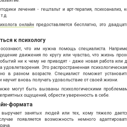
развитие.
одики лечения - гештальт и арт-терапия, психоанализ, к
т.д.
сихолога онлайн
предоставляется бесплатно, это двадца
ться к психологу
осознают, что им нужна помощь специалиста. Наприме
ущение движения по кругу или чувство, что жизнь прох
обытий ни к чему не приводят - даже новая работа или д
а удовлетворения. Это распространенная психологическая
но в разном возрасте. Специалист поможет установи
и научит вновь получать удовольствие от своей жизни.
акже могут быть вызваны психологическими проблемам
еприятных ощущений, обрести уверенность в себе.
айн-формата
 выручает занятых людей или тех, кому тяжело даетс
лучае появляется возможность немного адаптироват
рача.