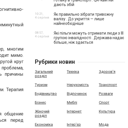
готівку в транспорті . QR-квитки
дають збій
огнитивно-
10:21,
Як правильно зібрати тривожну
4 серпня
валізу . До укриття — лише
найнеобхідніше
тиминутный
08:57,
Які пільги можуть отримати люди з III
4 серпня
групою інвалідності . Держава надає
більше, ніж здається
р, многим
одит мимо.
Рубрики новин
ругой круг
 проблема,
Загальний
Техніка
Здоров'я
ть причины
розділ
Туризм
Нерухомість
Транспорт
и. Терапия
Будівництво
Відпочинок
Розваги
Бізнес
Меблі
Спорт
Жіночий
Інтернет
Культура
я общение
розділ
ься перед
Економіка
Інтер'єр
Мода