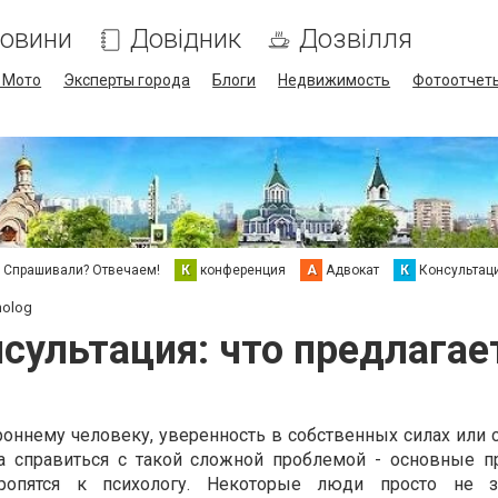
овини
Довідник
Дозвілля
/ Мото
Эксперты города
Блоги
Недвижимость
Фотоотчет
Спрашивали? Отвечаем!
К
конференция
А
Адвокат
К
Консультац
holog
сультация: что предлагает
роннему человеку, уверенность в собственных силах или 
та справиться с такой сложной проблемой - основные п
опятся к психологу. Некоторые люди просто не з