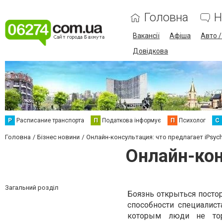
Головна
Н
Вакансії
Афіша
Авто 
Довідкова
Р
Расписание транспорта
П
Податкова інформує
П
Психолог
С
Головна
Бізнес новини
Онлайн-консультация: что предлагает iPsyc
Онлайн-кон
Загальний розділ
Боязнь открыться посто
способности специалис
которым люди не тор