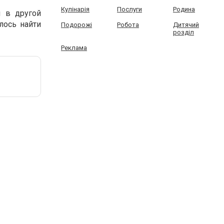
Кулінарія
Послуги
Родина
я в другой
лось найти
Подорожі
Робота
Дитячий
розділ
Реклама