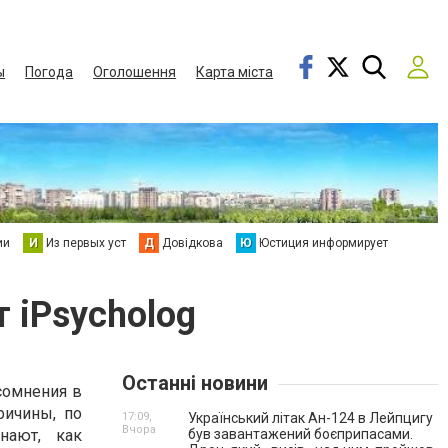
ы
Погода
Оголошення
Карта міста
ии
И
Из первых уст
Д
Довідкова
Ю
Юстиция информирует
 iPsycholog
Останні новини
сомнения в
ричины, по
17:09,
Український літак Ан-124 в Лейпцигу
Вчора
нают, как
був завантажений боєприпасами.