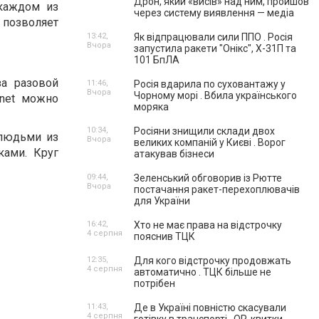
Дрон, який «висів» над ним, пройшов
 каждом из
через систему виявлення — медіа
позволяет
13:42,
Як відпрацювали сили ППО . Росія
Вчора
запустила ракети "Онікс", Х-31П та
101 БпЛА
а разовой
11:46,
Росія вдарила по суховантажу у
Вчора
Чорному морі . Вбила українського
.net можно
моряка
10:34,
Росіяни знищили склади двох
 людьми из
Вчора
великих компаній у Києві . Ворог
ками. Круг
атакував бізнеси
09:44,
Зеленський обговорив із Рютте
Вчора
постачання ракет-перехоплювачів
для України
16:42,
Хто не має права на відстрочку
4 серпня
пояснив ТЦК
12:35,
Для кого відстрочку продовжать
4 серпня
автоматично . ТЦК більше не
потрібен
11:43,
Де в Україні повністю скасували
4 серпня