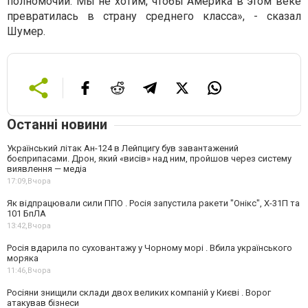
полномочий. Мы не хотим, чтобы Америка в этом веке
превратилась в страну среднего класса», - сказал
Шумер.
Останні новини
Український літак Ан-124 в Лейпцигу був завантажений
боєприпасами. Дрон, який «висів» над ним, пройшов через систему
виявлення — медіа
17:09,
Вчора
Як відпрацювали сили ППО . Росія запустила ракети "Онікс", Х-31П та
101 БпЛА
13:42,
Вчора
Росія вдарила по суховантажу у Чорному морі . Вбила українського
моряка
11:46,
Вчора
Росіяни знищили склади двох великих компаній у Києві . Ворог
атакував бізнеси