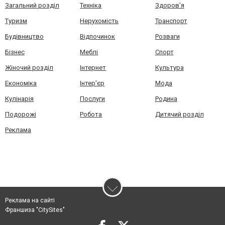
Загальний розділ
Техніка
Здоров'я
Туризм
Нерухомість
Транспорт
Будівництво
Відпочинок
Розваги
Бізнес
Меблі
Спорт
Жіночий розділ
Інтернет
Культура
Економіка
Інтер'єр
Мода
Кулінарія
Послуги
Родина
Подорожі
Робота
Дитячий розділ
Реклама
Реклама на сайті
Франшиза "CitySites"