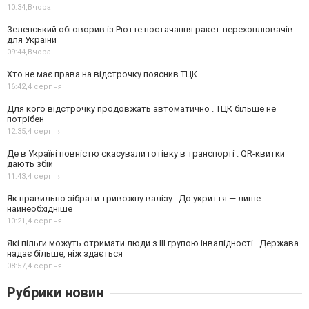
10:34,
Вчора
Зеленський обговорив із Рютте постачання ракет-перехоплювачів
для України
09:44,
Вчора
Хто не має права на відстрочку пояснив ТЦК
16:42,
4 серпня
Для кого відстрочку продовжать автоматично . ТЦК більше не
потрібен
12:35,
4 серпня
Де в Україні повністю скасували готівку в транспорті . QR-квитки
дають збій
11:43,
4 серпня
Як правильно зібрати тривожну валізу . До укриття — лише
найнеобхідніше
10:21,
4 серпня
Які пільги можуть отримати люди з III групою інвалідності . Держава
надає більше, ніж здається
08:57,
4 серпня
Рубрики новин