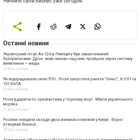
Начните свой бизнес уже сегодня.
Останні новини
Український літак Ан-124 в Лейпцигу був завантажений
боєприпасами. Дрон, який «висів» над ним, пройшов через систему
виявлення — медіа
17:09,
6 серпня
Як відпрацювали сили ППО . Росія запустила ракети "Онікс", Х-31П та
101 БпЛА
13:42,
6 серпня
Росія вдарила по суховантажу у Чорному морі . Вбила українського
моряка
11:46,
6 серпня
Росіяни знищили склади двох великих компаній у Києві . Ворог
атакував бізнеси
10:34,
6 серпня
Зеленський обговорив із Рютте постачання ракет-перехоплювачів