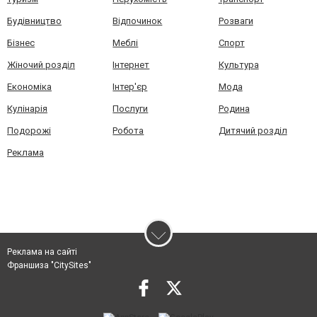
Будівництво
Відпочинок
Розваги
Бізнес
Меблі
Спорт
Жіночий розділ
Інтернет
Культура
Економіка
Інтер'єр
Мода
Кулінарія
Послуги
Родина
Подорожі
Робота
Дитячий розділ
Реклама
Реклама на сайті
Франшиза "CitySites"