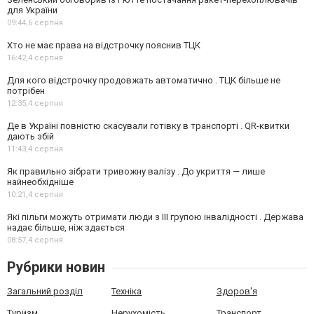
для України
09:44,
6 серпня
Хто не має права на відстрочку пояснив ТЦК
16:42,
4 серпня
Для кого відстрочку продовжать автоматично . ТЦК більше не
потрібен
12:35,
4 серпня
Де в Україні повністю скасували готівку в транспорті . QR-квитки
дають збій
11:43,
4 серпня
Як правильно зібрати тривожну валізу . До укриття — лише
найнеобхідніше
10:21,
4 серпня
Які пільги можуть отримати люди з III групою інвалідності . Держава
надає більше, ніж здається
08:57,
4 серпня
Рубрики новин
Загальний розділ
Техніка
Здоров'я
Туризм
Нерухомість
Транспорт