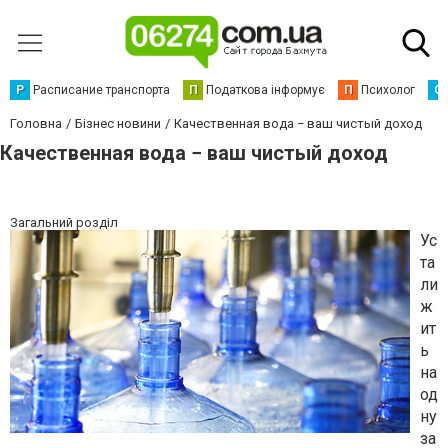
Р
Расписание транспорта
П
Податкова інформує
П
Психолог
С
Головна
Бізнес новини
Качественная вода − ваш чистый доход
Качественная вода − ваш чистый доход
Загальний розділ
Ус
та
ли
ж
ит
ь
на
од
ну
за