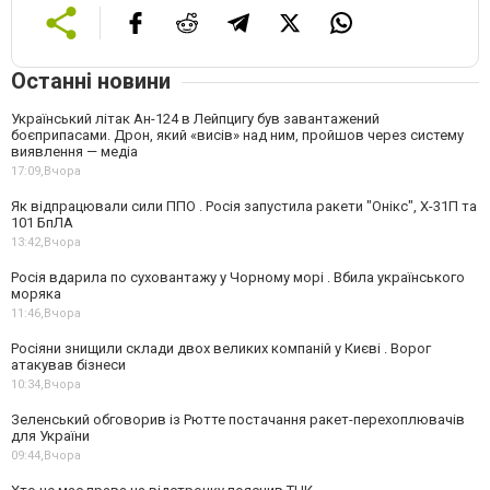
Останні новини
Український літак Ан-124 в Лейпцигу був завантажений
боєприпасами. Дрон, який «висів» над ним, пройшов через систему
виявлення — медіа
17:09,
Вчора
Як відпрацювали сили ППО . Росія запустила ракети "Онікс", Х-31П та
101 БпЛА
13:42,
Вчора
Росія вдарила по суховантажу у Чорному морі . Вбила українського
моряка
11:46,
Вчора
Росіяни знищили склади двох великих компаній у Києві . Ворог
атакував бізнеси
10:34,
Вчора
Зеленський обговорив із Рютте постачання ракет-перехоплювачів
для України
09:44,
Вчора