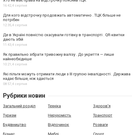
Хто не має права на відстрочку пояснив ТЦК
16:42,
4 серпня
Для кого відстрочку продовжать автоматично . ТЦК більше не
потрібен
12:35,
4 серпня
Де в Україні повністю скасували готівку в транспорті . QR-квитки
дають збій
11:43,
4 серпня
Як правильно зібрати тривожну валізу . До укриття — лише
найнеобхідніше
10:21,
4 серпня
Які пільги можуть отримати люди з III групою інвалідності . Держава
надає більше, ніж здається
08:57,
4 серпня
Рубрики новин
Загальний розділ
Техніка
Здоров'я
Туризм
Нерухомість
Транспорт
Будівництво
Відпочинок
Розваги
Бізнес
Меблі
Спорт