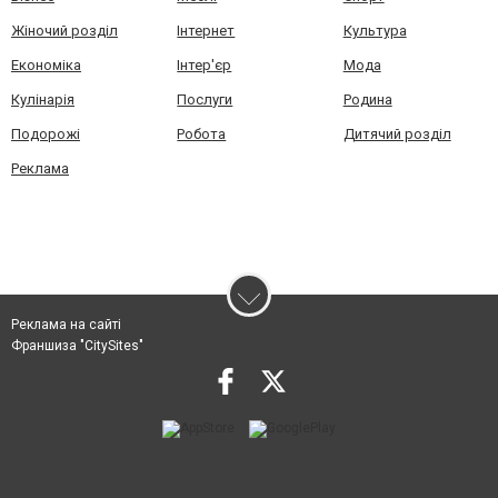
Жіночий розділ
Інтернет
Культура
Економіка
Інтер'єр
Мода
Кулінарія
Послуги
Родина
Подорожі
Робота
Дитячий розділ
Реклама
Реклама на сайті
Франшиза "CitySites"