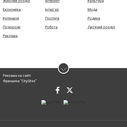
Жіночий розділ
Інтернет
Культура
Економіка
Інтер'єр
Мода
Кулінарія
Послуги
Родина
Подорожі
Робота
Дитячий розділ
Реклама
Реклама на сайті
Франшиза "CitySites"