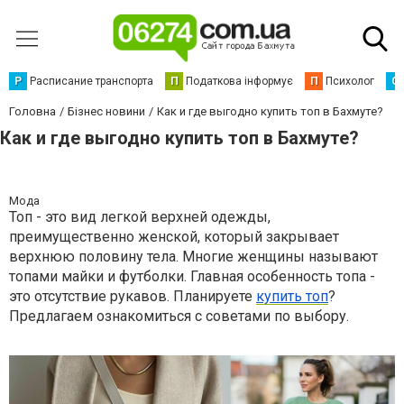
Р
Расписание транспорта
П
Податкова інформує
П
Психолог
С
Головна
Бізнес новини
Как и где выгодно купить топ в Бахмуте?
Как и где выгодно купить топ в Бахмуте?
Мода
Топ - это вид легкой верхней одежды,
преимущественно женской, который закрывает
верхнюю половину тела. Многие женщины называют
топами майки и футболки. Главная особенность топа -
это отсутствие рукавов. Планируете
купить топ
?
Предлагаем ознакомиться с советами по выбору.