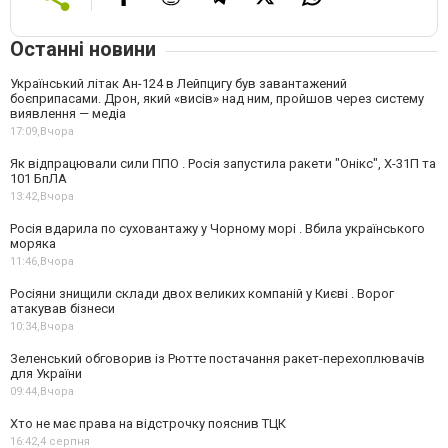
Останні новини
Український літак Ан-124 в Лейпцигу був завантажений
боєприпасами. Дрон, який «висів» над ним, пройшов через систему
виявлення — медіа
17:09,
Вчора
Як відпрацювали сили ППО . Росія запустила ракети "Онікс", Х-31П та
101 БпЛА
13:42,
Вчора
Росія вдарила по суховантажу у Чорному морі . Вбила українського
моряка
11:46,
Вчора
Росіяни знищили склади двох великих компаній у Києві . Ворог
атакував бізнеси
10:34,
Вчора
Зеленський обговорив із Рютте постачання ракет-перехоплювачів
для України
09:44,
Вчора
Хто не має права на відстрочку пояснив ТЦК
16:42,
4 серпня