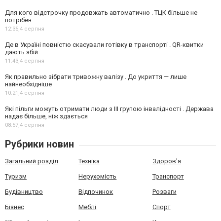
Для кого відстрочку продовжать автоматично . ТЦК більше не
потрібен
12:35,
4 серпня
Де в Україні повністю скасували готівку в транспорті . QR-квитки
дають збій
11:43,
4 серпня
Як правильно зібрати тривожну валізу . До укриття — лише
найнеобхідніше
10:21,
4 серпня
Які пільги можуть отримати люди з III групою інвалідності . Держава
надає більше, ніж здається
08:57,
4 серпня
Рубрики новин
Загальний розділ
Техніка
Здоров'я
Туризм
Нерухомість
Транспорт
Будівництво
Відпочинок
Розваги
Бізнес
Меблі
Спорт