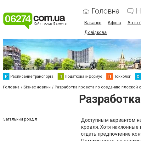
Головна
Н
Вакансії
Афіша
Авто 
Довідкова
Р
Расписание транспорта
П
Податкова інформує
П
Психолог
С
Головна
Бізнес новини
Разработка проекта по созданию плоской
Разработка
Загальний розділ
Доступным вариантом на
кровля. Хотя наклонные
отдать предпочтение ко
Помимо этого, ее стоимо