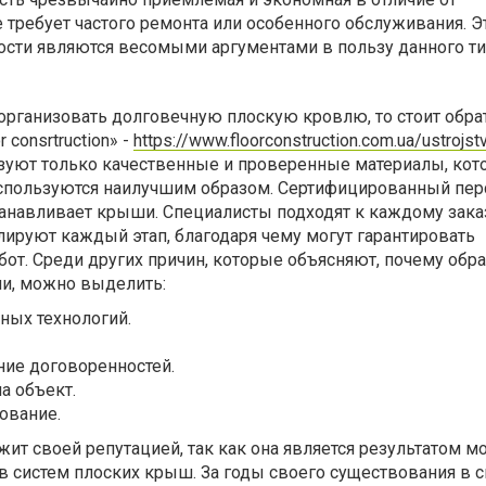
е требует частого ремонта или особенного обслуживания. Э
сти являются весомыми аргументами в пользу данного ти
 организовать долговечную плоскую кровлю, то стоит обра
 consrtruction» -
https://www.floorconstruction.com.ua/ustrojst
уют только качественные и проверенные материалы, кот
спользуются наилучшим образом. Сертифицированный пер
танавливает крыши. Специалисты подходят к каждому зака
ируют каждый этап, благодаря чему могут гарантировать
бот. Среди других причин, которые объясняют, почему обр
и, можно выделить:
ных технологий.
ние договоренностей.
а объект.
ование.
рожит своей репутацией, так как она является результатом 
 систем плоских крыш. За годы своего существования в с