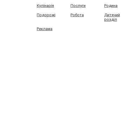
Кулінарія
Послуги
Родина
Подорожі
Робота
Дитячий
розділ
Реклама