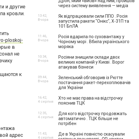
Дрон, який «висів» над ним, пройшов
через систему виявлення — медіа
ти и другие
па кровли.
13:42,
Як відпрацювали сили ППО . Росія
Вчора
запустила ракети "Онікс", Х-31П та
101 БпЛА
тить
11:46,
Росія вдарила по суховантажу у
vo-ploskoj-
Вчора
Чорному морі . Вбила українського
орые в
моряка
сонал не
10:34,
Росіяни знищили склади двох
зчику
Вчора
великих компаній у Києві . Ворог
атакував бізнеси
ащаются к
09:44,
Зеленський обговорив із Рютте
Вчора
постачання ракет-перехоплювачів
для України
16:42,
Хто не має права на відстрочку
4 серпня
пояснив ТЦК
12:35,
Для кого відстрочку продовжать
4 серпня
автоматично . ТЦК більше не
потрібен
монтажа
11:43,
Де в Україні повністю скасували
вой адрес
4 серпня