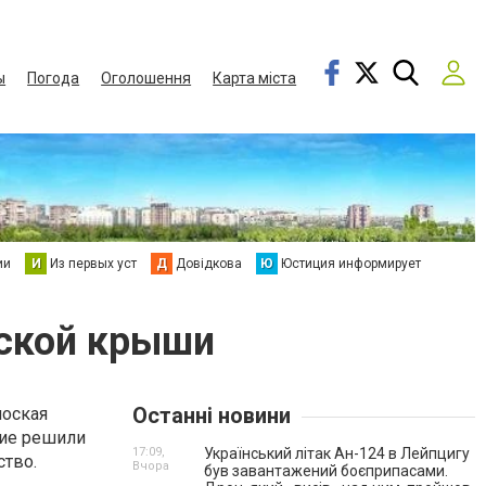
ы
Погода
Оголошення
Карта міста
ии
И
Из первых уст
Д
Довідкова
Ю
Юстиция информирует
оской крыши
Останні новини
лоская
гие решили
17:09,
Український літак Ан-124 в Лейпцигу
ство.
Вчора
був завантажений боєприпасами.