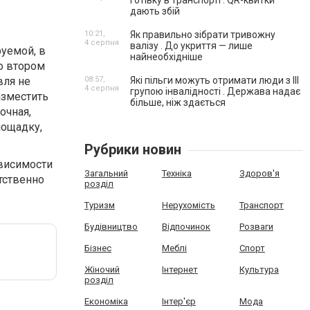
готівку в транспорті . QR-квитки
дають збій
10:21,
Як правильно зібрати тривожну
4 серпня
валізу . До укриття — лише
уемой, в
найнеобхідніше
о втором
вля не
08:57,
Які пільги можуть отримати люди з III
4 серпня
групою інвалідності . Держава надає
азместить
більше, ніж здається
очная,
лощадку,
Рубрики новин
ависимости
Загальний
Техніка
Здоров'я
тственно
розділ
Туризм
Нерухомість
Транспорт
Будівництво
Відпочинок
Розваги
Бізнес
Меблі
Спорт
Жіночий
Інтернет
Культура
розділ
Економіка
Інтер'єр
Мода