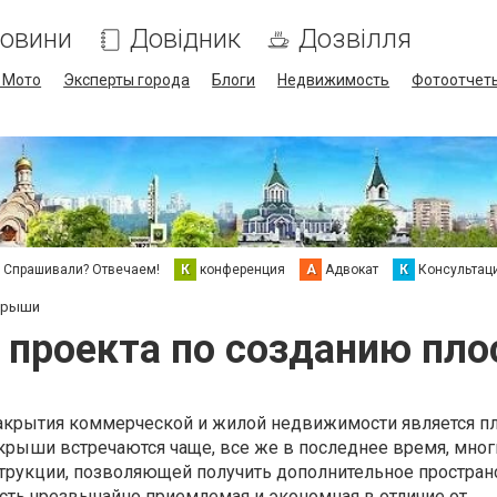
овини
Довідник
Дозвілля
/ Мото
Эксперты города
Блоги
Недвижимость
Фотоотчет
Спрашивали? Отвечаем!
К
конференция
А
Адвокат
К
Консультац
 крыши
 проекта по созданию пл
крытия коммерческой и жилой недвижимости является п
 крыши встречаются чаще, все же в последнее время, мно
нтрукции, позволяющей получить дополнительное простран
сть чрезвычайно приемлемая и экономная в отличие от