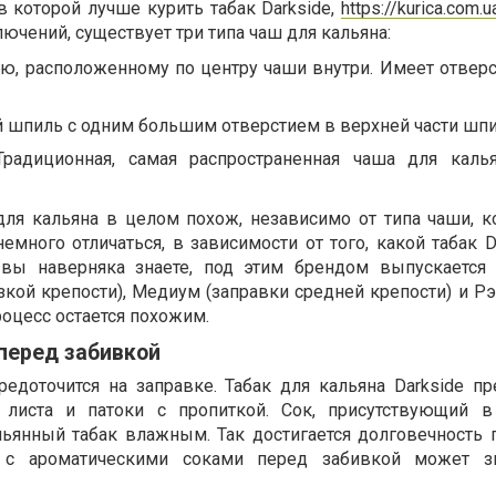
в которой лучше курить табак Darkside,
https://kurica.com.
чений, существует три типа чаш для кальяна:
ю, расположенному по центру чаши внутри. Имеет отверс
 шпиль с одним большим отверстием в верхней части шпи
Традиционная, самая распространенная чаша для каль
для кальяна в целом похож, независимо от типа чаши, 
емного отличаться, в зависимости от того, какой табак 
к вы наверняка знаете, под этим брендом выпускается
изкой крепости), Медиум (заправки средней крепости) и Р
роцесс остается похожим.
перед забивкой
редоточится на заправке. Табак для кальяна Darkside пр
 листа и патоки с пропиткой. Сок, присутствующий в
льянный табак влажным. Так достигается долговечность п
с ароматическими соками перед забивкой может зн