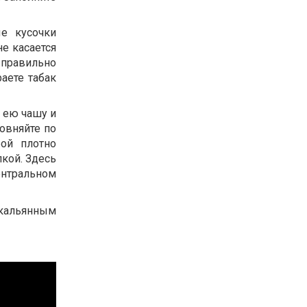
е кусочки
не касается
 правильно
аете табак
е ею чашу и
овняйте по
рой плотно
кой. Здесь
ентральном
 кальянным