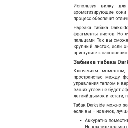
Используя вилку для
ароматизирующие соки 
процесс обеспечит отли
Нарезка табака Darksi
фрагменты листов. Но л
пальцами. Так вы сможет
крупный листок, если о
приступите к заполнению
Забивка табака Dar
Ключевым моментом, о
пространство между фо
управления теплом и ве
ваших углей не будет эф
легкий дымок и кстати, п
Табак Darkside можно за
если вы – новичок, лучш
Аккуратно поместит
Не кладите кальян п