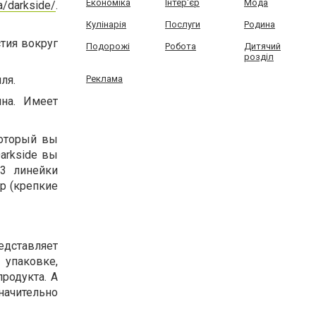
Економіка
Інтер'єр
Мода
ua/darkside/
.
Кулінарія
Послуги
Родина
тия вокруг
Подорожі
Робота
Дитячий
розділ
ля.
Реклама
яна. Имеет
который вы
Darkside вы
 3 линейки
эр (крепкие
едставляет
 упаковке,
родукта. А
ачительно