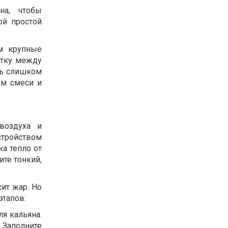
на, чтобы
ой простой
ом крупные
отку между
ть слишком
мм смеси и
воздуха и
стройством
а тепло от
ите тонкий,
ит жар. Но
этапов:
я кальяна.
. Заполните