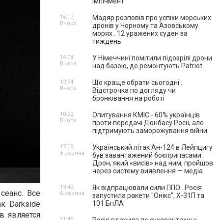
імпічмент
16:17,
Мадяр розповів про успіхи морських
Вчора
дронів у Чорному та Азовському
морях . 12 уражених суден за
тиждень
14:08,
У Німеччині помітили підозрілі дрони
Вчора
над базою, де ремонтують Patriot
12:34,
Що краще обрати сьогодні .
Вчора
Відстрочка по догляду чи
бронювання на роботі
10:22,
Опитування КМІС - 60% українців
Вчора
проти передачі Донбасу Росії, але
підтримують заморожування війни
17:09,
Український літак Ан-124 в Лейпцигу
6 серпня
був завантажений боєприпасами.
Дрон, який «висів» над ним, пройшов
через систему виявлення — медіа
13:42,
Як відпрацювали сили ППО . Росія
сеанс. Все
6 серпня
запустила ракети "Онікс", Х-31П та
101 БпЛА
 Darkside
в является
11:46,