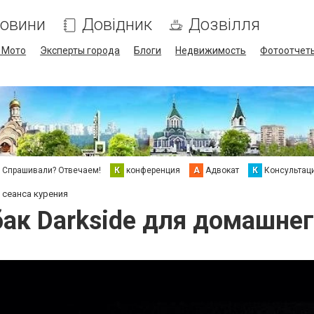
овини
Довідник
Дозвілля
/ Мото
Эксперты города
Блоги
Недвижимость
Фотоотчет
Спрашивали? Отвечаем!
К
конференция
А
Адвокат
К
Консультац
 сеанса курения
бак Darkside для домашнег