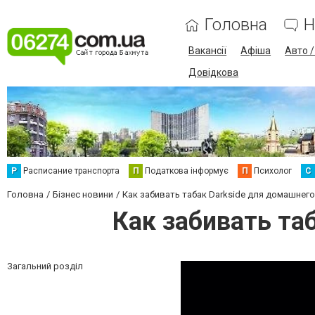
Головна
Н
Вакансії
Афіша
Авто 
Довідкова
Р
Расписание транспорта
П
Податкова інформує
П
Психолог
С
Головна
Бізнес новини
Как забивать табак Darkside для домашнего
Как забивать та
Загальний розділ