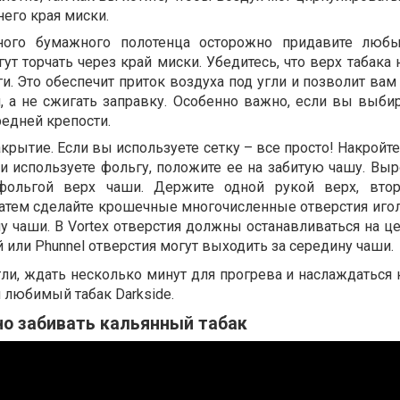
него края миски.
ого бумажного полотенца осторожно придавите любы
ут торчать через край миски. Убедитесь, что верх табака 
и. Это обеспечит приток воздуха под угли и позволит вам
, а не сжигать заправку. Особенно важно, если вы выбир
редней крепости.
крытие. Если вы используете сетку – все просто! Накройт
ли используете фольгу, положите ее на забитую чашу. Выр
 фольгой верх чаши. Держите одной рукой верх, вто
Затем сделайте крошечные многочисленные отверстия игол
пу чаши. В Vortex отверстия должны останавливаться на ц
й или Phunnel отверстия могут выходить за середину чаши.
гли, ждать несколько минут для прогрева и наслаждаться
 любимый табак Darkside.
но забивать кальянный табак