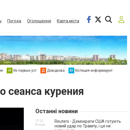
ы
Погода
Оголошення
Карта міста
ии
И
Из первых уст
Д
Довідкова
Ю
Юстиция информирует
о сеанса курения
Останні новини
17:21,
Reuters - Демократи США готують
Вчора
новий удар по Трампу, і це не