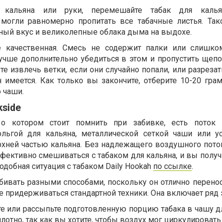
 кальяна или руки, перемешайте табак для калья
могли равномерно пропитать все табачные листья. Так
чный вкус и великолепные облака дыма на выдохе.
de качественная. Смесь не содержит палки или слишк
учше дополнительно убедиться в этом и пропустить щеп
е извлечь ветки, если они случайно попали, или разреза
н имеется. Как только вы закончите, отберите 10-20 гра
 чаши.
kside
 котором стоит помнить при забивке, есть поток 
льгой для кальяна, металлической сеткой чаши или у
рхней частью кальяна. Без надлежащего воздушного поток
фективно смешиваться с табаком для кальяна, и вы получ
одобная ситуация с табаком Daily Hookah
по ссылке
.
бивать разными способами, поскольку он отлично перенос
е придерживаться стандартной техники. Она включает ряд 
е или рассыпьте подготовленную порцию табака в чашу дл
лотно, так как вы хотите, чтобы воздух мог циркулировать