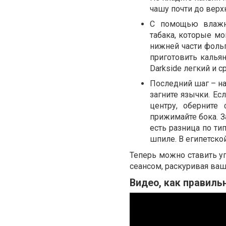
чашу почти до верх
С помощью влажн
табака, которые мог
нижней части фольг
приготовить кальян
Darkside легкий и с
Последний шаг – на
загните язычки. Ес
центру, оберните
прижимайте бока. 
есть разница по ти
шпиле. В египетско
Теперь можно ставить у
сеансом, раскуривая ваш
Видео, как правиль