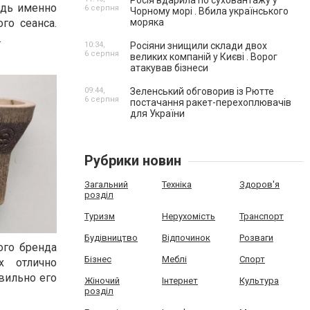
Росія вдарила по суховантажу у
едь именно
6 серпня
Чорному морі . Вбила українського
моряка
го сеанса.
.
10:34,
Росіяни знищили склади двох
6 серпня
великих компаній у Києві . Ворог
атакував бізнеси
09:44,
Зеленський обговорив із Рютте
6 серпня
постачання ракет-перехоплювачів
для України
Рубрики новин
Загальний
Техніка
Здоров'я
розділ
Туризм
Нерухомість
Транспорт
Будівництво
Відпочинок
Розваги
ого бренда
Бізнес
Меблі
Спорт
х отлично
вильно его
Жіночий
Інтернет
Культура
розділ