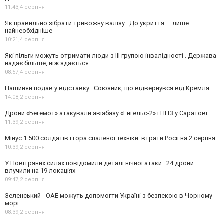
11:43,
4 серпня
Як правильно зібрати тривожну валізу . До укриття — лише
найнеобхідніше
10:21,
4 серпня
Які пільги можуть отримати люди з III групою інвалідності . Держава
надає більше, ніж здається
08:57,
4 серпня
Пашинян подав у відставку . Союзник, що відвернувся від Кремля
14:08,
2 серпня
Дрони «Бегемот» атакували авіабазу «Енгельс-2» і НПЗ у Саратові
11:39,
2 серпня
Мінус 1 500 солдатів і гора спаленої техніки: втрати Росії на 2 серпня
10:39,
2 серпня
У Повітряних силах повідомили деталі нічної атаки . 24 дрони
влучили на 19 локаціях
09:47,
2 серпня
Зеленський - ОАЕ можуть допомогти Україні з безпекою в Чорному
морі
08:39,
2 серпня