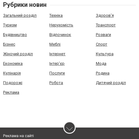
Рубрики новин
Загальний розділ
Техніка
Здоров'я
Туризм
Нерухомість
Транспорт
Будівництво
Відпочинок
Розваги
Бізнес
Меблі
Спорт
Жіночий розділ
Інтернет
Культура
Економіка
Інтер'єр
Мода
Кулінарія
Послуги
Родина
Подорожі
Робота
Дитячий розділ
Реклама
Реклама на сайті