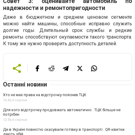
Совет 3: оценивайте автомобиль по
надежности и ремонтопригодности
Даже в бюджетном и среднем ценовом сегменте
можно найти машины, способные исправно служить
долгие годы. Длительный срок службы и редкие
ремонты способствуют окупаемости такого транспорта.
К тому же нужно проверить доступность деталей.
Останні новини
Хто не має права на відстрочку пояснив ТЦК
16:42,
4 серпня
Для кого відстрочку продовжать автоматично . ТЦК більше не
потрібен
12:35,
4 серпня
Де в Україні повністю скасували готівку в транспорті . QR-квитки
дають збій