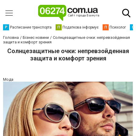
Р
Расписание транспорта
П
Податкова інформує
П
Психолог
С
Головна
Бізнес новини
Солнцезащитные очки: непревзойденная
защита и комфорт зрения
Солнцезащитные очки: непревзойденная
защита и комфорт зрения
Мода