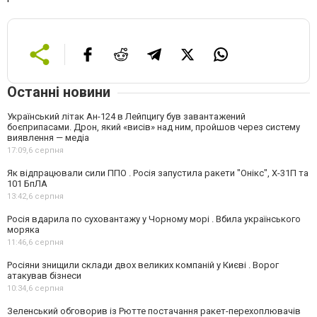
Останні новини
Український літак Ан-124 в Лейпцигу був завантажений
боєприпасами. Дрон, який «висів» над ним, пройшов через систему
виявлення — медіа
17:09,
6 серпня
Як відпрацювали сили ППО . Росія запустила ракети "Онікс", Х-31П та
101 БпЛА
13:42,
6 серпня
Росія вдарила по суховантажу у Чорному морі . Вбила українського
моряка
11:46,
6 серпня
Росіяни знищили склади двох великих компаній у Києві . Ворог
атакував бізнеси
10:34,
6 серпня
Зеленський обговорив із Рютте постачання ракет-перехоплювачів