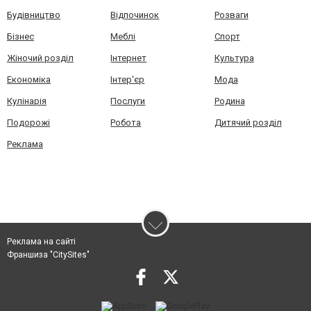
Будівництво
Відпочинок
Розваги
Бізнес
Меблі
Спорт
Жіночий розділ
Інтернет
Культура
Економіка
Інтер'єр
Мода
Кулінарія
Послуги
Родина
Подорожі
Робота
Дитячий розділ
Реклама
Реклама на сайті
Франшиза "CitySites"