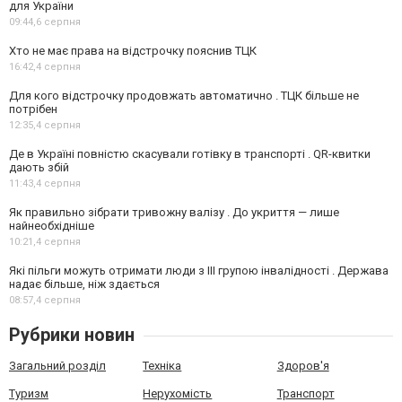
для України
09:44,
6 серпня
Хто не має права на відстрочку пояснив ТЦК
16:42,
4 серпня
Для кого відстрочку продовжать автоматично . ТЦК більше не
потрібен
12:35,
4 серпня
Де в Україні повністю скасували готівку в транспорті . QR-квитки
дають збій
11:43,
4 серпня
Як правильно зібрати тривожну валізу . До укриття — лише
найнеобхідніше
10:21,
4 серпня
Які пільги можуть отримати люди з III групою інвалідності . Держава
надає більше, ніж здається
08:57,
4 серпня
Рубрики новин
Загальний розділ
Техніка
Здоров'я
Туризм
Нерухомість
Транспорт