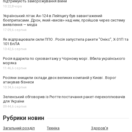
підтримують заморожування війни
10:22,
Вчора
Український літак Ан-124 в Лейпцигу був завантажений
боєприпасами. Дрон, який «висів» над ним, пройшов через систему
виявлення — медіа
17:09,
6 серпня
Як відпрацювали сили ППО . Росія запустила ракети "Онікс", Х-31П та
101 БпЛА
13:42,
6 серпня
Росія вдарила по суховантажу у Чорному морі . Вбила українського
моряка
11:46,
6 серпня
Росіяни знищили склади двох великих компаній у Києві . Ворог
атакував бізнеси
10:34,
6 серпня
Зеленський обговорив із Рютте постачання ракет-перехоплювачів
для України
09:44,
6 серпня
Рубрики новин
Загальний розділ
Техніка
Здоров'я