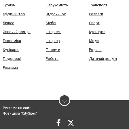
Туризм
Нерухомість
Транспорт
Будівництво
Відпочинок
Розваги
Бізнес
Меблі
Спорт
Жіночий розділ
Інтернет
Культура
Економіка
Інтер'єр
Мода
Кулінарія
Послуги
Родина
Подорожі
Робота
Дитячий розділ
Реклама
Реклама на сайті
Франшиза "CitySites"