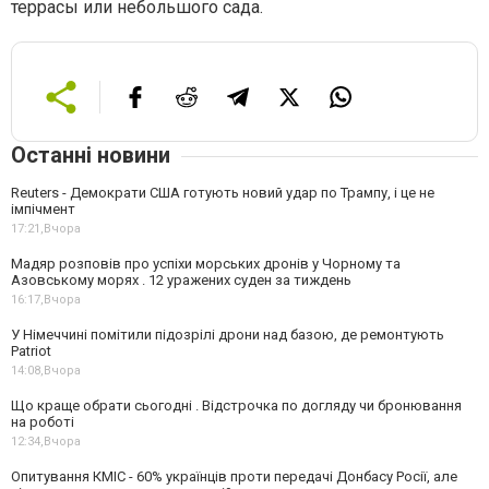
террасы или небольшого сада.
Останні новини
Reuters - Демократи США готують новий удар по Трампу, і це не
імпічмент
17:21,
Вчора
Мадяр розповів про успіхи морських дронів у Чорному та
Азовському морях . 12 уражених суден за тиждень
16:17,
Вчора
У Німеччині помітили підозрілі дрони над базою, де ремонтують
Patriot
14:08,
Вчора
Що краще обрати сьогодні . Відстрочка по догляду чи бронювання
на роботі
12:34,
Вчора
Опитування КМІС - 60% українців проти передачі Донбасу Росії, але