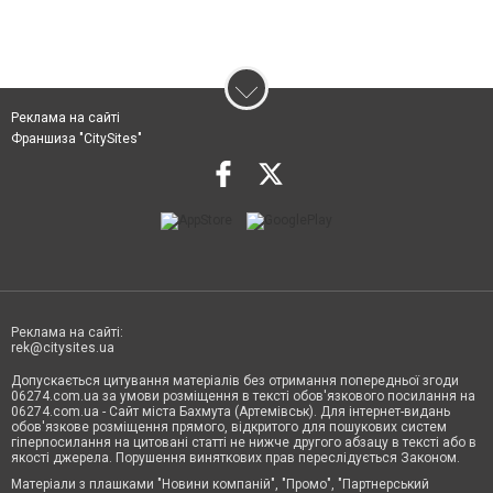
Реклама на сайті
Франшиза "CitySites"
Реклама на сайті:
rek@citysites.ua
Допускається цитування матеріалів без отримання попередньої згоди
06274.com.ua за умови розміщення в тексті обов'язкового посилання на
06274.com.ua - Сайт міста Бахмута (Артемівськ). Для інтернет-видань
обов'язкове розміщення прямого, відкритого для пошукових систем
гіперпосилання на цитовані статті не нижче другого абзацу в тексті або в
якості джерела. Порушення виняткових прав переслідується Законом.
Матеріали з плашками "Новини компаній", "Промо", "Партнерський