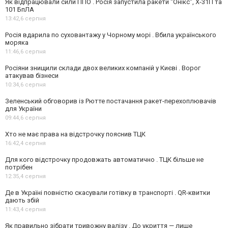
Як відпрацювали сили ППО . Росія запустила ракети "Онікс", Х-31П та
101 БпЛА
13:42,
6 серпня
Росія вдарила по суховантажу у Чорному морі . Вбила українського
моряка
11:46,
6 серпня
Росіяни знищили склади двох великих компаній у Києві . Ворог
атакував бізнеси
10:34,
6 серпня
Зеленський обговорив із Рютте постачання ракет-перехоплювачів
для України
09:44,
6 серпня
Хто не має права на відстрочку пояснив ТЦК
16:42,
4 серпня
Для кого відстрочку продовжать автоматично . ТЦК більше не
потрібен
12:35,
4 серпня
Де в Україні повністю скасували готівку в транспорті . QR-квитки
дають збій
11:43,
4 серпня
Як правильно зібрати тривожну валізу . До укриття — лише