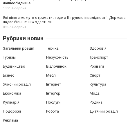
найнеобхідніше
10:21,
4 серпня
Які пільги можуть отримати люди з III групою інвалідності . Держава
надає більше, ніж здається
08:57,
4 серпня
Рубрики новин
Загальний розділ
Техніка
Здоров'я
Туризм
Нерухомість
Транспорт
Будівництво
Відпочинок
Розваги
Бізнес
Меблі
Спорт
Жіночий розділ
Інтернет
Культура
Економіка
Інтер'єр
Мода
Кулінарія
Послуги
Родина
Подорожі
Робота
Дитячий розділ
Реклама