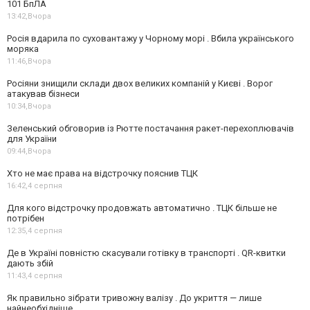
101 БпЛА
13:42,
Вчора
Росія вдарила по суховантажу у Чорному морі . Вбила українського
моряка
11:46,
Вчора
Росіяни знищили склади двох великих компаній у Києві . Ворог
атакував бізнеси
10:34,
Вчора
Зеленський обговорив із Рютте постачання ракет-перехоплювачів
для України
09:44,
Вчора
Хто не має права на відстрочку пояснив ТЦК
16:42,
4 серпня
Для кого відстрочку продовжать автоматично . ТЦК більше не
потрібен
12:35,
4 серпня
Де в Україні повністю скасували готівку в транспорті . QR-квитки
дають збій
11:43,
4 серпня
Як правильно зібрати тривожну валізу . До укриття — лише
найнеобхідніше