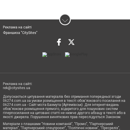
Реклама на сайті
Франшиза "CitySites"
Реклама на сайті:
rek@citysites.ua
Допускається цитування матеріалів без отримання попередньої згоди
06274.com.ua за умови розміщення в тексті обов'язкового посилання на
06274.com.ua - Сайт міста Бахмута (Артемівськ). Для інтернет-видань
обов'язкове розміщення прямого, відкритого для пошукових систем
гіперпосилання на цитовані статті не нижче другого абзацу в тексті або в
якості джерела. Порушення виняткових прав переслідується Законом.
Матеріали з плашками "Новини компаній", "Промо", "Партнерський
матеріал", "Партнерський спецпроєкт", "Політичні новини", "Пресреліз",