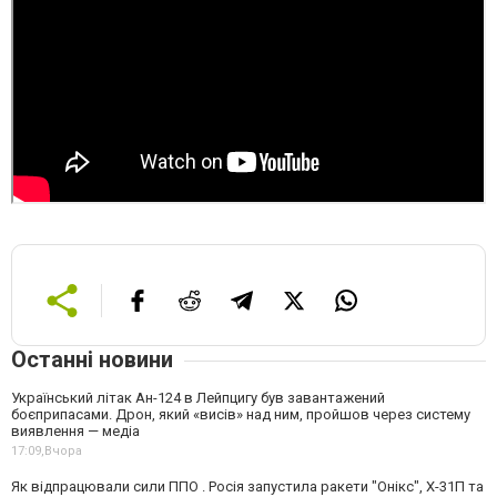
Останні новини
Український літак Ан-124 в Лейпцигу був завантажений
боєприпасами. Дрон, який «висів» над ним, пройшов через систему
виявлення — медіа
17:09,
Вчора
Як відпрацювали сили ППО . Росія запустила ракети "Онікс", Х-31П та