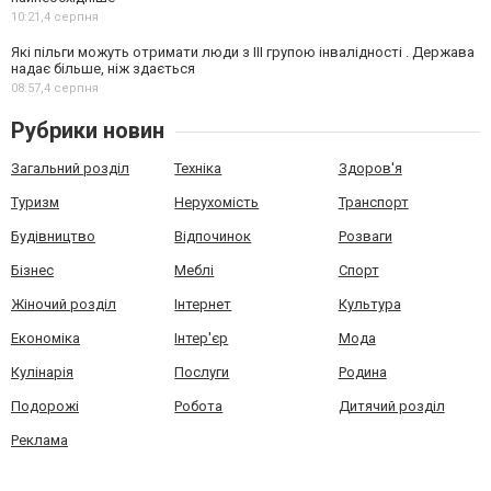
10:21,
4 серпня
Які пільги можуть отримати люди з III групою інвалідності . Держава
надає більше, ніж здається
08:57,
4 серпня
Рубрики новин
Загальний розділ
Техніка
Здоров'я
Туризм
Нерухомість
Транспорт
Будівництво
Відпочинок
Розваги
Бізнес
Меблі
Спорт
Жіночий розділ
Інтернет
Культура
Економіка
Інтер'єр
Мода
Кулінарія
Послуги
Родина
Подорожі
Робота
Дитячий розділ
Реклама