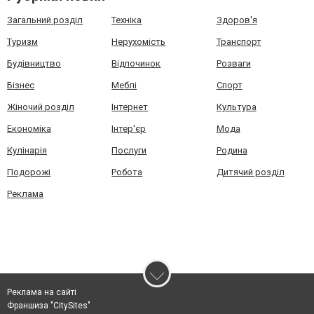
Загальний розділ
Техніка
Здоров'я
Туризм
Нерухомість
Транспорт
Будівництво
Відпочинок
Розваги
Бізнес
Меблі
Спорт
Жіночий розділ
Інтернет
Культура
Економіка
Інтер'єр
Мода
Кулінарія
Послуги
Родина
Подорожі
Робота
Дитячий розділ
Реклама
Реклама на сайті
Франшиза "CitySites"