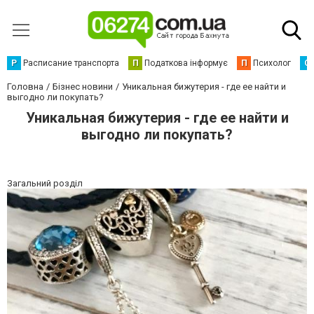
Р
Расписание транспорта
П
Податкова інформує
П
Психолог
С
Головна
Бізнес новини
Уникальная бижутерия - где ее найти и
выгодно ли покупать?
Уникальная бижутерия - где ее найти и
выгодно ли покупать?
Загальний розділ