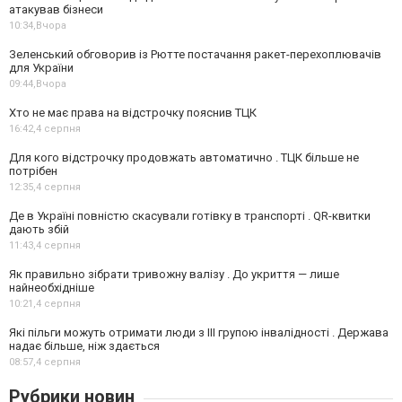
атакував бізнеси
10:34,
Вчора
Зеленський обговорив із Рютте постачання ракет-перехоплювачів
для України
09:44,
Вчора
Хто не має права на відстрочку пояснив ТЦК
16:42,
4 серпня
Для кого відстрочку продовжать автоматично . ТЦК більше не
потрібен
12:35,
4 серпня
Де в Україні повністю скасували готівку в транспорті . QR-квитки
дають збій
11:43,
4 серпня
Як правильно зібрати тривожну валізу . До укриття — лише
найнеобхідніше
10:21,
4 серпня
Які пільги можуть отримати люди з III групою інвалідності . Держава
надає більше, ніж здається
08:57,
4 серпня
Рубрики новин