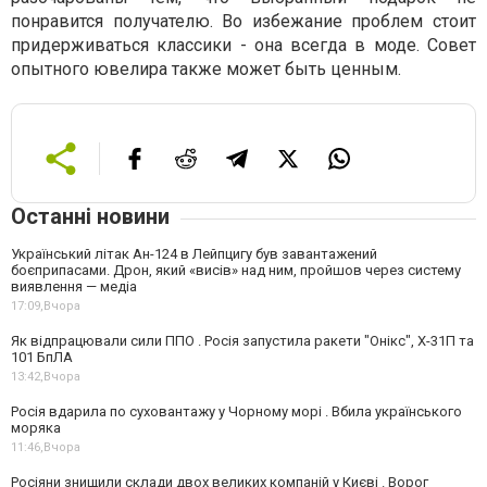
понравится получателю. Во избежание проблем стоит
придерживаться классики - она ​​всегда в моде. Совет
опытного ювелира также может быть ценным.
Останні новини
Український літак Ан-124 в Лейпцигу був завантажений
боєприпасами. Дрон, який «висів» над ним, пройшов через систему
виявлення — медіа
17:09,
Вчора
Як відпрацювали сили ППО . Росія запустила ракети "Онікс", Х-31П та
101 БпЛА
13:42,
Вчора
Росія вдарила по суховантажу у Чорному морі . Вбила українського
моряка
11:46,
Вчора
Росіяни знищили склади двох великих компаній у Києві . Ворог