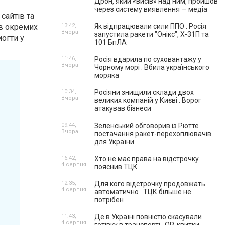
Дрон, який «висів» над ним, пройшов
через систему виявлення — медіа
 сайтів
та
в окремих
13:42,
Як відпрацювали сили ППО . Росія
Вчора
запустила ракети "Онікс", Х-31П та
могти у
101 БпЛА
11:46,
Росія вдарила по суховантажу у
Вчора
Чорному морі . Вбила українського
моряка
10:34,
Росіяни знищили склади двох
Вчора
великих компаній у Києві . Ворог
атакував бізнеси
09:44,
Зеленський обговорив із Рютте
Вчора
постачання ракет-перехоплювачів
для України
16:42,
Хто не має права на відстрочку
4 серпня
пояснив ТЦК
12:35,
Для кого відстрочку продовжать
4 серпня
автоматично . ТЦК більше не
потрібен
11:43,
Де в Україні повністю скасували
4 серпня