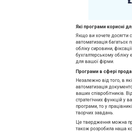
Які програми корисні д
Якщо ви хочете досягти 
автоматизація багатьох п
обліку сировини, фіксаці
бухгалтерському обліку 
для вашої фірми.
Програми в сфері прода
Незалежно від того, в я
автоматизація документо
ваших співробітників. В
стратегічних функцій у в
програми, то у працівникі
творчих завдань.
Це твердження можна пр
також розробила наша ко