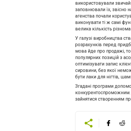
використовували звичайні
заповнювали їх, звісно на
агенства
почали
користу
виконувати ті ж самі функ
велика кількість різнома
У галузі виробництва ст
розрахунк
ів
перед придба
мова йде про продажі, т
популярних позицій з асо
оптимізувати запис клієн
сировини, без якої немож
бути лаки для нігтів, шам
Згадані програми допомо
конкурентоспроможним. А 
зайнятися створенням п