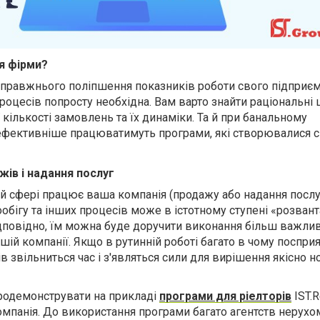
ля фірми?
справжнього поліпшення показників роботи свого підприєм
роцесів попросту необхідна. Вам варто знайти раціональні
ї кількості замовлень
та
їх динаміки. Та й при банальному
ефективніше працюватимуть програми, які створювалися 
жів і наданн
я
послуг
кій сфері працює ваша компанія (продажу або наданн
я
послу
обігу та інших процесів може в істотному ступені «розван
ідповідно, їм можна буде доручити виконання більш важли
ашій компанії. Якщо в рутинній роботі багато в чому поспри
в звільниться час і з'являться сили для вирішення якісно н
одемонструвати на прикладі
програми для ріелторів
IST.R
мпанія. До використання програми багато агентств нерухо