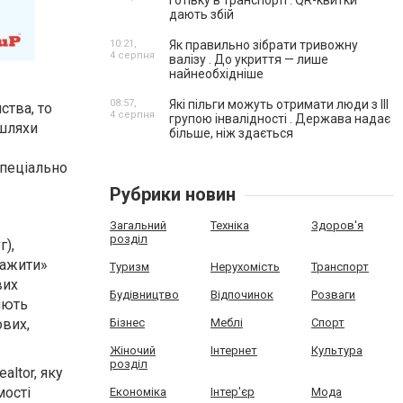
готівку в транспорті . QR-квитки
дають збій
10:21,
Як правильно зібрати тривожну
4 серпня
валізу . До укриття — лише
найнеобхідніше
08:57,
Які пільги можуть отримати люди з III
ства, то
4 серпня
групою інвалідності . Держава надає
 шляхи
більше, ніж здається
спеціально
Рубрики новин
Загальний
Техніка
Здоров'я
розділ
г),
тажити»
Туризм
Нерухомість
Транспорт
вих
Будівництво
Відпочинок
Розваги
яють
ових,
Бізнес
Меблі
Спорт
Жіночий
Інтернет
Культура
розділ
ealtor, яку
мості
Економіка
Інтер'єр
Мода