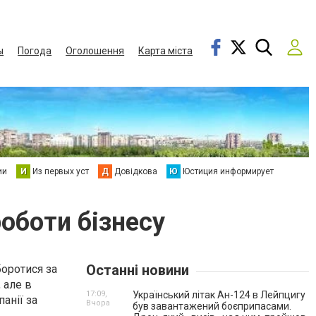
ы
Погода
Оголошення
Карта міста
ии
И
Из первых уст
Д
Довідкова
Ю
Юстиция информирует
оботи бізнесу
Останні новини
боротися за
 але в
17:09,
Український літак Ан-124 в Лейпцигу
анії за
Вчора
був завантажений боєприпасами.