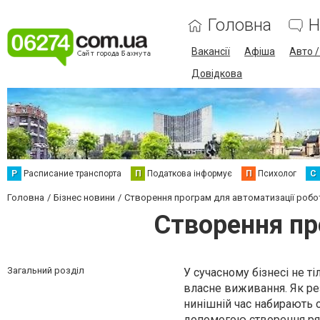
Головна
Н
Вакансії
Афіша
Авто 
Довідкова
Р
Расписание транспорта
П
Податкова інформує
П
Психолог
С
Головна
Бізнес новини
Створення програм для автоматизації робот
Створення пр
Загальний розділ
У сучасному бізнесі не т
власне виживання. Як рез
нинішній час набирають о
допомогою створення ря