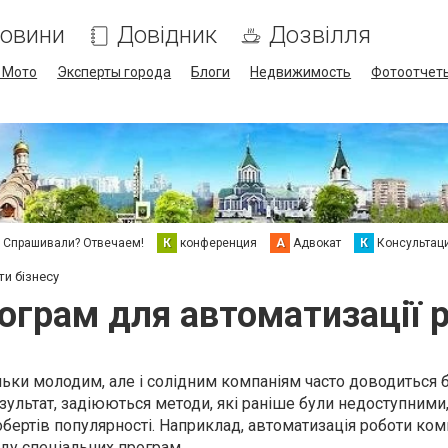
овини
Довідник
Дозвілля
/ Мото
Эксперты города
Блоги
Недвижимость
Фотоотчет
Спрашивали? Отвечаем!
К
конференция
А
Адвокат
К
Консультац
и бізнесу
ограм для автоматизації р
ільки молодим, але і солідним компаніям часто доводиться 
ультат, задіюються методи, які раніше були недоступними,
бертів популярності. Наприклад, автоматизація роботи комп
ду спеціальних програм.