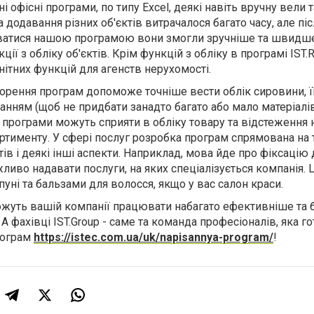
 офісні програми, по типу Excel, деякі навіть вручну вели т
 додавання різних об'єктів витрачалося багато часу, але піс
ватися нашою програмою вони змогли зручніше та швидш
ції з обліку об'єктів. Крім функцій з обліку в програмі IST.R
нітних функцій для агенств нерухомості.
ворення програм допоможе точніше вести облік сировини,
ї
нням (щоб не придбати занадто багато або мало матеріалі
о програми можуть сприяти в обліку товару та відстеження
ртименту. У сфері послуг розробка програм спрямована на 
тів і деякі інші аспекти. Наприклад, мова йде про фіксацію
ливо надавати послуги, на яких спеціалізується компанія.
пуні та бальзами для волосся, якщо у вас салон краси.
жуть вашій компанії працювати набагато ефективніше та 
фахівці IST.Group - саме та команда професіоналів, яка г
рограм
https://istec.com.ua/uk/napisannya-program/
!