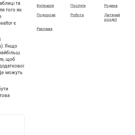
аблиці та
Кулінарія
Послуги
Родина
ля того як
Подорожі
Робота
Дитячий
е
розділ
ealtor є
Реклама
ї
в). Якщо
 найбільш
те, щоб
 додаткової
 Це можуть
бути
отова