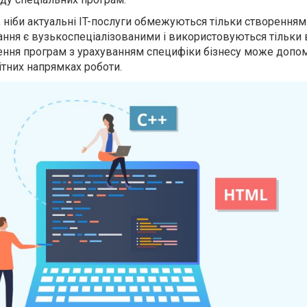
, ніби актуальні IT-послуги обмежуються тільки створенням
тання є вузькоспеціалізованими
і
використовуються тільки 
орення програм з урахуванням специфіки бізнесу може допо
ітних напрямках роботи.